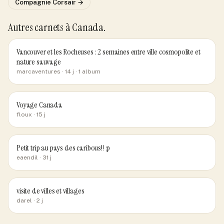
Compagnie
Corsair
→
Autres carnets
à Canada
.
Vancouver et les Rocheuses : 2 semaines entre ville cosmopolite et
nature sauvage
marcaventures
· 14 j
· 1 album
Voyage Canada
floux
· 15 j
Petit trip au pays des caribous!! :p
eaendil
· 31 j
visite de villes et villages
darel
· 2 j