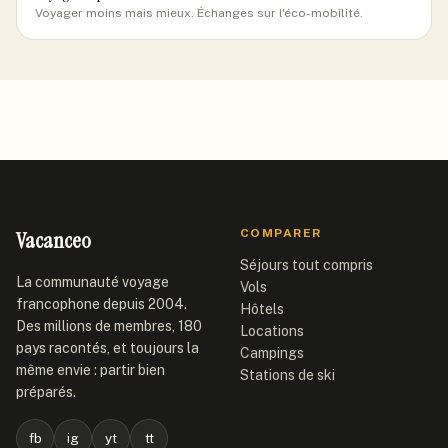
Voyager moins mais mieux. Échanges sur l'éco-mobilité.
Vacanceo
COMPARER
Séjours tout compris
La communauté voyage
Vols
francophone depuis 2004.
Hôtels
Des millions de membres, 180
Locations
pays racontés, et toujours la
Campings
même envie : partir bien
Stations de ski
préparés.
fb
ig
yt
tt