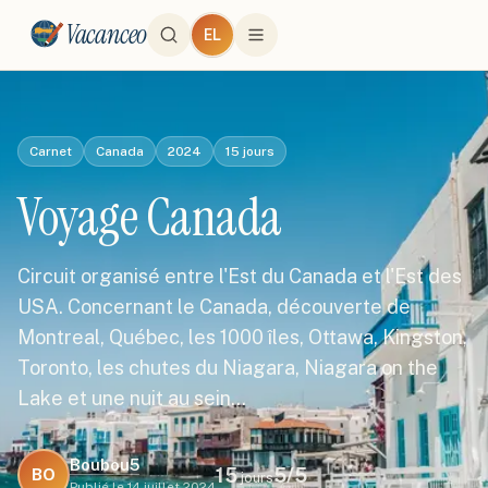
Vacanceo
EL
Carnet
Canada
2024
15
jours
Voyage Canada
Circuit organisé entre l'Est du Canada et l'Est des
USA. Concernant le Canada, découverte de
Montreal, Québec, les 1000 îles, Ottawa, Kingston,
Toronto, les chutes du Niagara, Niagara on the
Lake et une nuit au sein…
Boubou5
15
5
/5
BO
jours
Publié le
14 juillet 2024