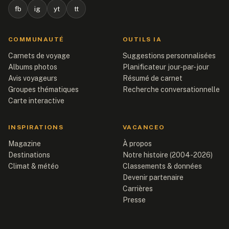
fb
ig
yt
tt
COMMUNAUTÉ
OUTILS IA
Carnets de voyage
Suggestions personnalisées
Albums photos
Planificateur jour-par-jour
Avis voyageurs
Résumé de carnet
Groupes thématiques
Recherche conversationnelle
Carte interactive
INSPIRATIONS
VACANCEO
Magazine
À propos
Destinations
Notre histoire (2004-2026)
Climat & météo
Classements & données
Devenir partenaire
Carrières
Presse