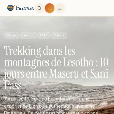
Vacanceo
EL
Carnet
Lesotho
2026
10
jours
Trekking dans les
montagnes de Lesotho : 10
jours entre Maseru et Sani
Pass
J'ai passé 10 jours au Lesotho en juin, une
expérience bien plus authentique que je ne
l'imaginais. Ce petit pays montagneux coincé