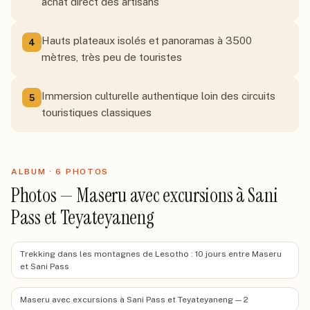
achat direct des artisans
Hauts plateaux isolés et panoramas à 3500
4
mètres, très peu de touristes
Immersion culturelle authentique loin des circuits
5
touristiques classiques
ALBUM ·
6
PHOTO
S
Photos — Maseru avec excursions à Sani
Pass et Teyateyaneng
Trekking dans les montagnes de Lesotho : 10 jours entre Maseru
et Sani Pass
Maseru avec excursions à Sani Pass et Teyateyaneng — 2