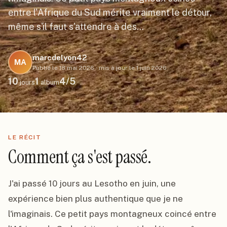
entre l'Afrique du Sud mérite vraiment le détour,
même s'il faut s'attendre à des…
marcdelyon42
MA
Publié le
18 mai 2026
·
mis à jour le
1 juin 2026
10
1
4
/5
jours
album
LE RÉCIT
Comment ça s'est passé.
J'ai passé 10 jours au Lesotho en juin, une 
expérience bien plus authentique que je ne 
l'imaginais. Ce petit pays montagneux coincé entre 