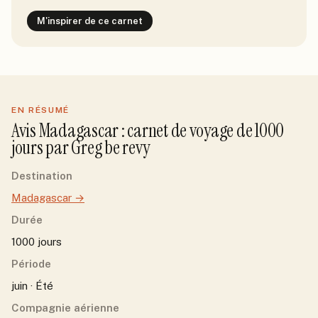
M'inspirer de ce carnet
EN RÉSUMÉ
Avis
Madagascar
: carnet de voyage de
1000
jour
s
par
Greg be revy
Destination
Madagascar
→
Durée
1000 jours
Période
juin · Été
Compagnie aérienne