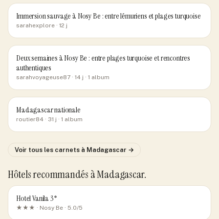
Immersion sauvage à Nosy Be : entre lémuriens et plages turquoise
sarahexplore
· 12 j
Deux semaines à Nosy Be : entre plages turquoise et rencontres
authentiques
sarahvoyageuse87
· 14 j
· 1 album
Madagascar nationale
routier84
· 31 j
· 1 album
Voir tous les carnets
à Madagascar
→
Hôtels recommandés
à Madagascar
.
Hotel Vanila 3*
★★★ ·
Nosy Be
· 5.0/5