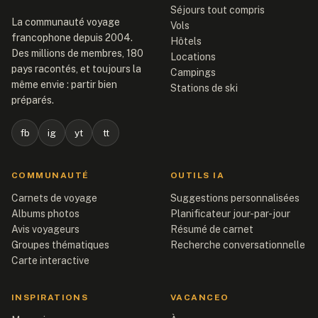
Séjours tout compris
La communauté voyage
Vols
francophone depuis 2004.
Hôtels
Des millions de membres, 180
Locations
pays racontés, et toujours la
Campings
même envie : partir bien
Stations de ski
préparés.
fb
ig
yt
tt
COMMUNAUTÉ
OUTILS IA
Carnets de voyage
Suggestions personnalisées
Albums photos
Planificateur jour-par-jour
Avis voyageurs
Résumé de carnet
Groupes thématiques
Recherche conversationnelle
Carte interactive
INSPIRATIONS
VACANCEO