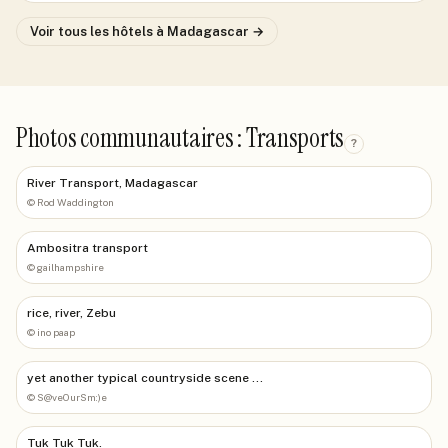
Voir tous les hôtels
à Madagascar
→
Photos communautaires : Transports
?
River Transport, Madagascar
©
Rod Waddington
Ambositra transport
©
gailhampshire
rice, river, Zebu
©
ino paap
yet another typical countryside scene ...
©
S@veOurSm:)e
Tuk Tuk Tuk.