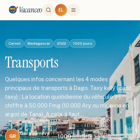
Vacanceo
EL
Carnet
Madagascar
2022
1000
jours
Transports
Quelques infos concernant les 4 modes
principaux de transports à Dago. Taxy kely ( petit
taxy) : La location quotidienne du véhicule se
chiffre à 50 000 Fmg (10 000 Ary ou maizana en
argot de Tana). A cela, il faut…
Greg be revy
1000
5
/5
GR
jours
Publié le
13 juin 2022