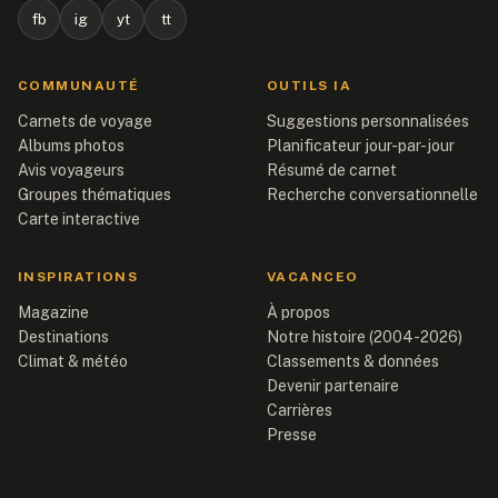
fb
ig
yt
tt
COMMUNAUTÉ
OUTILS IA
Carnets de voyage
Suggestions personnalisées
Albums photos
Planificateur jour-par-jour
Avis voyageurs
Résumé de carnet
Groupes thématiques
Recherche conversationnelle
Carte interactive
INSPIRATIONS
VACANCEO
Magazine
À propos
Destinations
Notre histoire (2004-2026)
Climat & météo
Classements & données
Devenir partenaire
Carrières
Presse