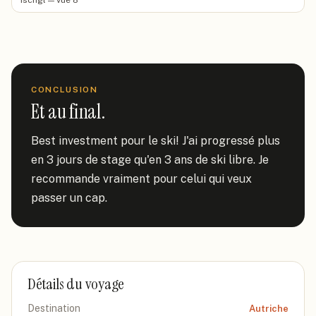
Ischgl — vue 8
CONCLUSION
Et au final.
Best investment pour le ski! J'ai progressé plus 
en 3 jours de stage qu'en 3 ans de ski libre. Je 
recommande vraiment pour celui qui veux 
passer un cap.
Détails du voyage
Destination
Autriche