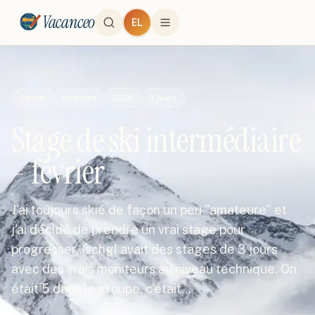
Vacanceo
EL
Carnet
Autriche
2025
3
jours
Stage de ski intermédiaire
- février
J'ai toujours skié de façon un peu "amateure" et
j'ai décidé de prendre un vrai stage pour
progresser. Ischgl avait des stages de 3 jours
avec des vrais moniteurs au niveau technique. On
était 5 dans le groupe, c'était…