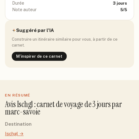
Durée
3
jours
Note auteur
5
/5
Suggéré par l'IA
Construire un itinéraire similaire pour vous, à partir de ce
carnet.
M'inspirer de ce carnet
EN RÉSUMÉ
Avis
Ischgl
: carnet de voyage de
3
jour
s
par
marc-savoie
Destination
Ischgl
→