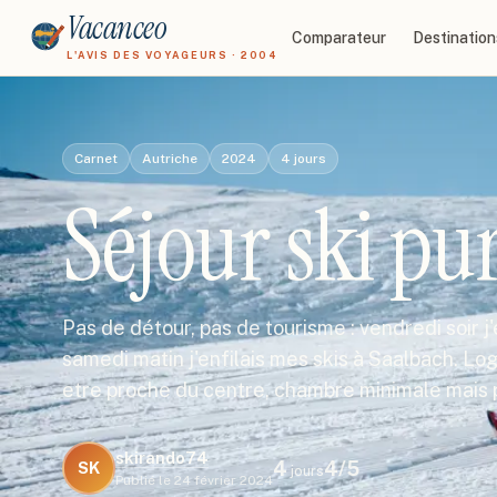
Vacanceo
Comparateur
Destination
L'AVIS DES VOYAGEURS · 2004
Carnet
Autriche
2024
4
jours
Séjour ski pur
Pas de détour, pas de tourisme : vendredi soir j'
samedi matin j'enfilais mes skis à Saalbach. Lo
etre proche du centre, chambre minimale mais 
skirando74
4
4
/5
SK
jours
Publié le
24 février 2024