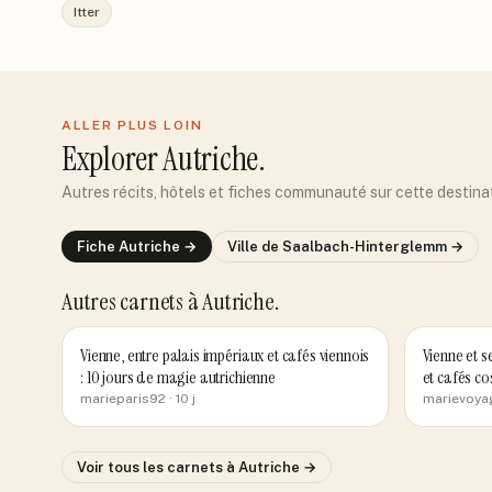
Itter
ALLER PLUS LOIN
Explorer
Autriche
.
Autres récits, hôtels et fiches communauté sur cette destina
Fiche
Autriche
→
Ville de
Saalbach-Hinterglemm
→
Autres carnets
à Autriche
.
Vienne, entre palais impériaux et cafés viennois
Vienne et s
: 10 jours de magie autrichienne
et cafés co
marieparis92
· 10 j
marievoya
Voir tous les carnets
à Autriche
→