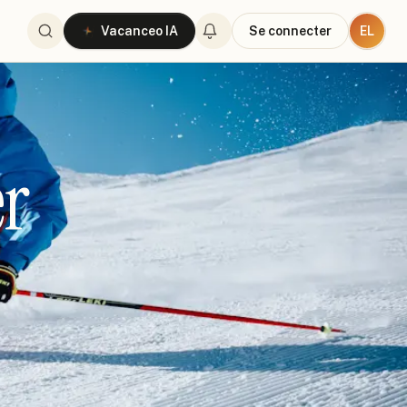
EL
Vacanceo IA
Se connecter
er