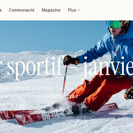
s
Communauté
Magazine
Plus
 sportif - janvi
étais dans le train pour Salzburg,
gé à la Sporthotel Reiterhof pour
parfaite.…