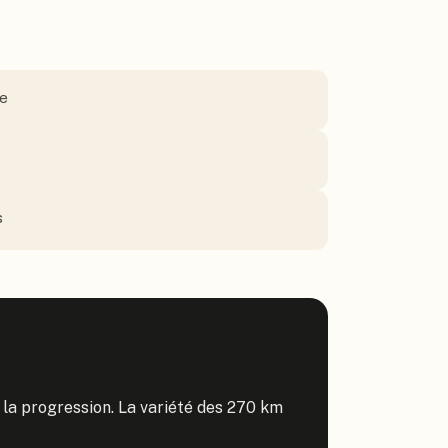
ue
s
i la progression. La variété des 270 km 