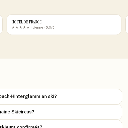
HOTEL DE FRANCE
★★★★★ ·
vienne
· 5.0/5
lbach-Hinterglemm en ski?
aine Skicircus?
 skieurs confirmés?