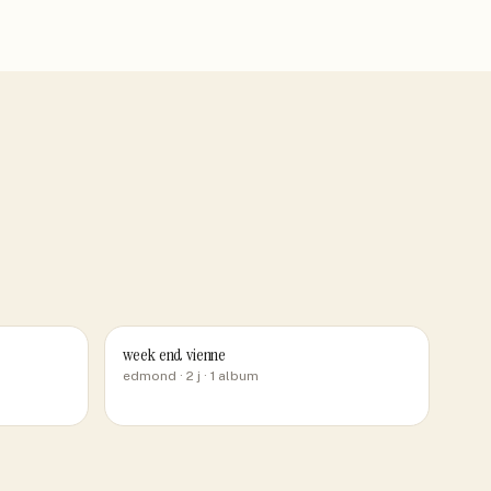
week end vienne
edmond
· 2 j
· 1 album