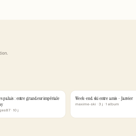
tion.
es palais : entre grandeur impériale
Week-end ski entre amis - Janvier
sy
maxime-ski
· 3 j
· 1 album
ges87
· 10 j