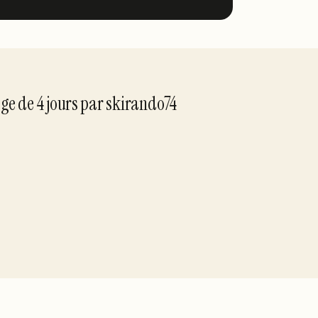
age de
4
jour
s
par
skirando74