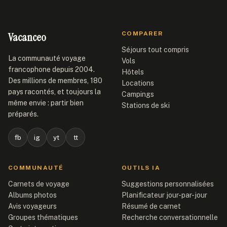
Vacanceo
COMPARER
Séjours tout compris
La communauté voyage
Vols
francophone depuis 2004.
Hôtels
Des millions de membres, 180
Locations
pays racontés, et toujours la
Campings
même envie : partir bien
Stations de ski
préparés.
fb
ig
yt
tt
COMMUNAUTÉ
OUTILS IA
Carnets de voyage
Suggestions personnalisées
Albums photos
Planificateur jour-par-jour
Avis voyageurs
Résumé de carnet
Groupes thématiques
Recherche conversationnelle