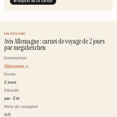
M'inspirer de ce carnet
EN RÉSUMÉ
Avis
Allemagne
: carnet de voyage de
2
jour
s
par
megahexchen
Destination
Allemagne
→
Durée
2 jours
Période
juin · Été
Note du voyageur
5/5