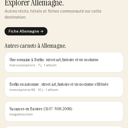
Explorer
Allemagne
.
Autres récits, hôtels et fiches communauté sur cette
destination.
Fiche
Allemagne
→
Autres carnets
à Allemagne
.
Une semaine à Berlin : street art, histoire et vie nocturne
marcusexplore
· 7 j
· 1 album
Berlin en automne : street art, histoire et vie nocturne effrénée
maxexplorer92
· 10 j
· 1 album
Vacances en Baviere (31.07-9.08.2008)
megahexchen