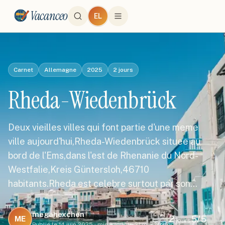
Vacanceo
EL
Carnet
Allemagne
2025
2
jours
Rheda-Wiedenbrück
Deux vieilles villes qui font partie d'une meme
ville aujourd'hui,Rheda-Wiedenbrück situee au
bord de l'Ems,dans l'est de Rhenanie du Nord-
Westfalie,Kreis Güntersloh,46710
habitants.Rheda est celebre surtout par son…
megahexchen
2
5
/5
ME
jours
Publié le
14 juin 2025
·
mis à jour le
21 mai 2026