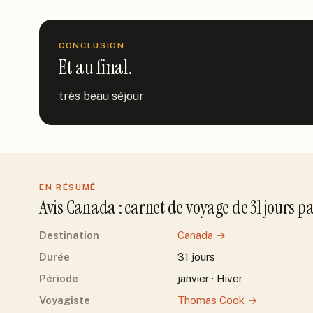
CONCLUSION
Et au final.
très beau séjour
EN RÉSUMÉ
Avis
Canada
: carnet de voyage de
31
jour
s
p
Destination
Canada
→
Durée
31 jours
Période
janvier · Hiver
Voyagiste
Thomas Cook
→