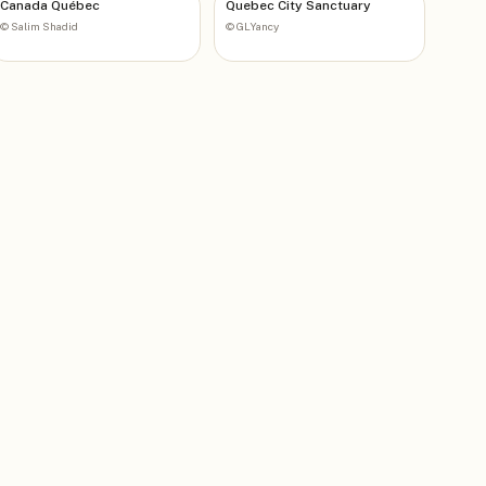
Canada Québec
Quebec City Sanctuary
©
Salim Shadid
©
GLYancy