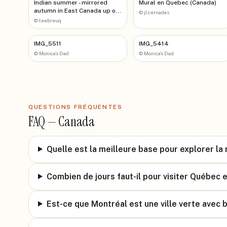
Indian summer - mirrored
Mural en Quebec (Canada)
autumn in East Canada up or
©
jl.cernadas
down
©
teebreuq
IMG_5511
IMG_5414
©
Monica's Dad
©
Monica's Dad
QUESTIONS FRÉQUENTES
FAQ —
Canada
Quelle est la meilleure base pour explorer la
Combien de jours faut-il pour visiter Québec 
Est-ce que Montréal est une ville verte avec