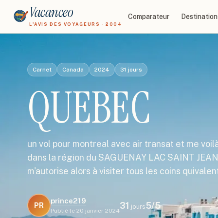
Vacanceo
Comparateur
Destination
L'AVIS DES VOYAGEURS · 2004
Carnet
Canada
2024
31
jours
QUEBEC
un vol pour montreal avec air transat et me voilà
dans la région du SAGUENAY LAC SAINT JEAN.
m'autorise alors à visiter tous les coins quivale
prince219
31
5
/5
PR
jours
Publié le
20 janvier 2024