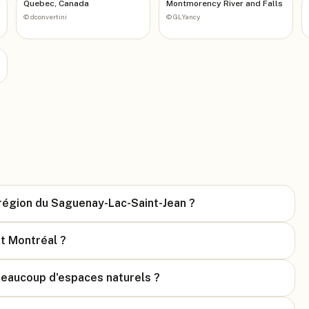
Quebec, Canada
Montmorency River and Falls
©
dconvertini
©
GLYancy
 région du Saguenay-Lac-Saint-Jean ?
et Montréal ?
 beaucoup d'espaces naturels ?