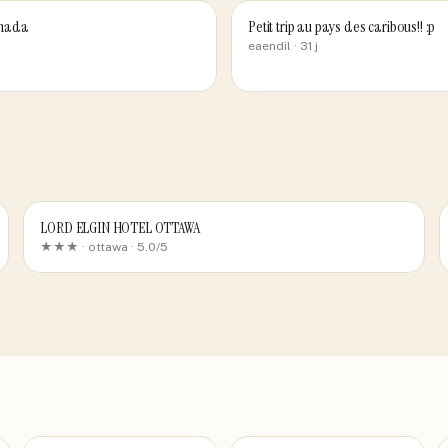
anada
Petit trip au pays des caribous!! :p
eaendil
· 31 j
LORD ELGIN HOTEL OTTAWA
★★★ ·
ottawa
· 5.0/5