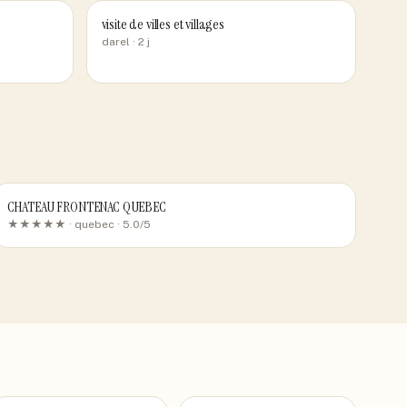
visite de villes et villages
darel
· 2 j
CHATEAU FRONTENAC QUEBEC
★★★★★ ·
quebec
· 5.0/5