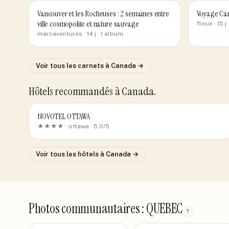
Vancouver et les Rocheuses : 2 semaines entre
Voyage C
ville cosmopolite et nature sauvage
floux
· 15 j
marcaventures
· 14 j
· 1 album
Voir tous les carnets
à Canada
→
Hôtels recommandés
à Canada
.
NOVOTEL OTTAWA
★★★★ ·
ottawa
· 5.0/5
Voir tous les hôtels
à Canada
→
Photos communautaires : QUEBEC
?