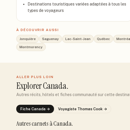
Destinations touristiques variées adaptées à tous les
types de voyageurs
À DÉCOUVRIR AUSSI
Jonquière
Saguenay
Lac-Saint-Jean
Québec
Montréa
Montmorency
ALLER PLUS LOIN
Explorer
Canada
.
Autres récits, hôtels et fiches communauté sur cette destina
Fiche
Canada
→
Voyagiste
Thomas Cook
→
Autres carnets
à Canada
.