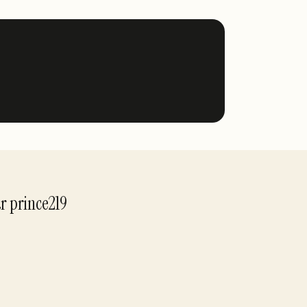
ar
prince219