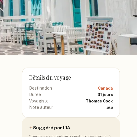
Détails du voyage
Destination
Canada
Durée
31
jours
Voyagiste
Thomas Cook
Note auteur
5
/5
Suggéré par l'IA
Construire un itinéraire similaire pour vous, à