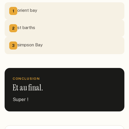
orient bay
1
st barths
2
simpson Bay
3
CONCLUSION
Et au final.
Super !