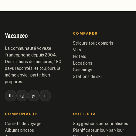
Vacanceo
COMPARER
Séjours tout compris
La communauté voyage
Vols
francophone depuis 2004.
Hôtels
Des millions de membres, 180
Locations
pays racontés, et toujours la
Campings
même envie : partir bien
Stations de ski
préparés.
fb
ig
yt
tt
COMMUNAUTÉ
OUTILS IA
Carnets de voyage
Suggestions personnalisées
Albums photos
Planificateur jour-par-jour