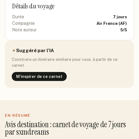
Détails du voyage
Durée
7
jours
Compagnie
Air France
(AF)
Note auteur
5
/5
Suggéré par l'IA
Construire un itinéraire similaire pour vous, à partir de ce
carnet.
M'inspirer de ce carnet
EN RÉSUMÉ
Avis
destination
: carnet de voyage de
7
jour
s
par
sxmdreams