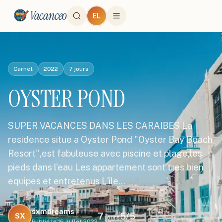
Vacanceo
EL
Carnet
2022
7
jours
OYSTER POND
SUPER VACANCES DANS LES CARAIBES La
residence situe a Oyster Pond "Oyster Bay Beach
Resort",est fabuleuse avec piscine et plage,les
pieds dans l'eau Les appartement sont tres bien
equipes et entretenus L'ile…
sxmdreams
7
5
/5
SX
jours
Publié le
16 juillet 2022