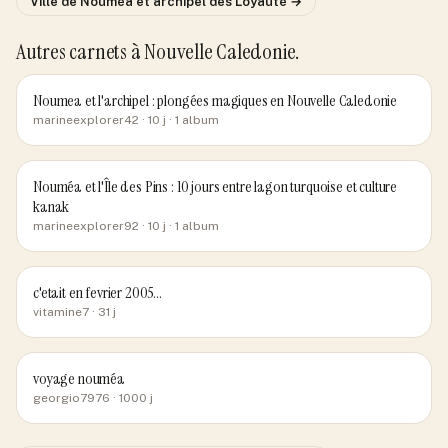
Ville de
Nouméa et archipel des Loyauté
→
Autres carnets
à Nouvelle Caledonie
.
Noumea et l'archipel : plongées magiques en Nouvelle Caledonie
marineexplorer42
· 10 j
· 1 album
Nouméa et l'Île des Pins : 10 jours entre lagon turquoise et culture
kanak
marineexplorer92
· 10 j
· 1 album
c'etait en fevrier 2005...
vitamine7
· 31 j
voyage nouméa
georgio7976
· 1000 j