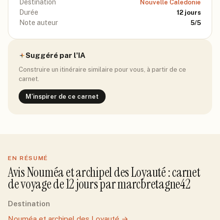
Destination
Nouvelle Caledonie
Durée
12
jours
Note auteur
5
/5
Suggéré par l'IA
Construire un itinéraire similaire pour vous, à partir de ce
carnet.
M'inspirer de ce carnet
EN RÉSUMÉ
Avis
Nouméa et archipel des Loyauté
: carnet
de voyage de
12
jour
s
par
marcbretagne42
Destination
Nouméa et archipel des Loyauté
→