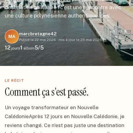
destination balnéaire : c'est une rencontre avec
une culture polynésienne authentique, des…
marcbretagne42
MA
Publié le
22 mai 2026
·
mis à jour le
25 mai 2026
12
1
5
/5
jours
album
LE RÉCIT
Comment ça s'est passé.
Un voyage transformateur en Nouvelle 
CalédonieAprès 12 jours en Nouvelle Calédonie, je 
reviens changé. Ce n'est pas juste une destination 