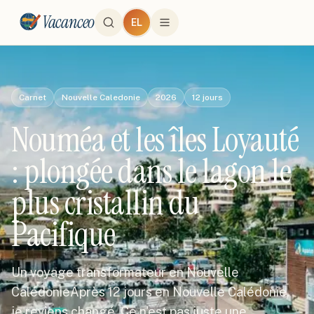
Vacanceo
EL
Carnet
Nouvelle Caledonie
2026
12
jours
Nouméa et les îles Loyauté
: plongée dans le lagon le
plus cristallin du
Pacifique
Un voyage transformateur en Nouvelle
CalédonieAprès 12 jours en Nouvelle Calédonie,
je reviens changé. Ce n'est pas juste une