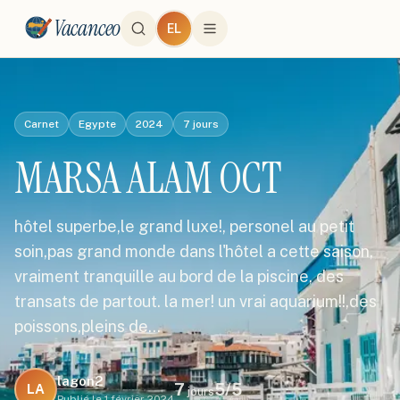
Vacanceo
EL
Carnet
Egypte
2024
7
jours
MARSA ALAM OCT
hôtel superbe,le grand luxe!, personel au petit
soin,pas grand monde dans l'hôtel a cette saison,
vraiment tranquille au bord de la piscine, des
transats de partout. la mer! un vrai aquarium!!,des
poissons,pleins de…
lagon2
7
5
/5
LA
jours
Publié le
1 février 2024