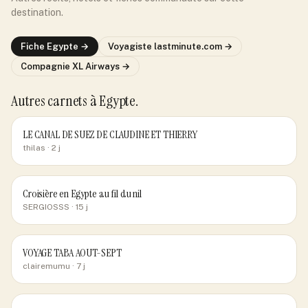
destination.
Fiche
Egypte
→
Voyagiste
lastminute.com
→
Compagnie
XL Airways
→
Autres carnets
à Egypte
.
LE CANAL DE SUEZ DE CLAUDINE ET THIERRY
thilas
· 2 j
Croisière en Egypte au fil du nil
SERGIOSSS
· 15 j
VOYAGE TABA AOUT-SEPT
clairemumu
· 7 j