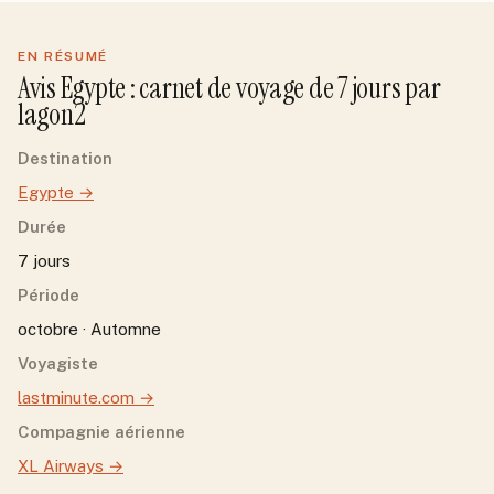
EN RÉSUMÉ
Avis
Egypte
: carnet de voyage de
7
jour
s
par
lagon2
Destination
Egypte
→
Durée
7 jours
Période
octobre · Automne
Voyagiste
lastminute.com
→
Compagnie aérienne
XL Airways
→