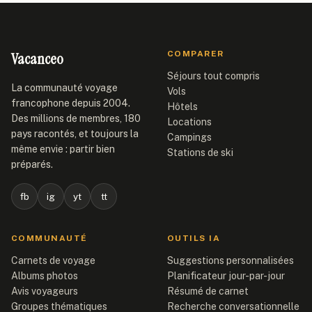
Vacanceo
COMPARER
Séjours tout compris
La communauté voyage
Vols
francophone depuis 2004.
Hôtels
Des millions de membres, 180
Locations
pays racontés, et toujours la
Campings
même envie : partir bien
Stations de ski
préparés.
fb
ig
yt
tt
COMMUNAUTÉ
OUTILS IA
Carnets de voyage
Suggestions personnalisées
Albums photos
Planificateur jour-par-jour
Avis voyageurs
Résumé de carnet
Groupes thématiques
Recherche conversationnelle