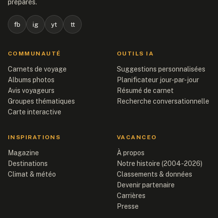
préparés.
fb
ig
yt
tt
COMMUNAUTÉ
OUTILS IA
Carnets de voyage
Suggestions personnalisées
Albums photos
Planificateur jour-par-jour
Avis voyageurs
Résumé de carnet
Groupes thématiques
Recherche conversationnelle
Carte interactive
INSPIRATIONS
VACANCEO
Magazine
À propos
Destinations
Notre histoire (2004-2026)
Climat & météo
Classements & données
Devenir partenaire
Carrières
Presse