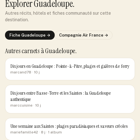
Explorer
Guadeloupe
.
Autres récits, hôtels et fiches communauté sur cette
destination.
Fiche
Guadeloupe
→
Compagnie
Air France
→
Autres carnets
à Guadeloupe
.
Dix jours en Guadeloupe : Pointe-à-Pitre, plages et galères de ferry
marcand78
· 10 j
Dix jours entre Basse-Terre et les Saintes : la Guadeloupe
authentique
marccuisine
· 10 j
Une semaine aux Saintes : plages paradisiaques et saveurs créoles
mariefamille42
· 8 j
· 1 album