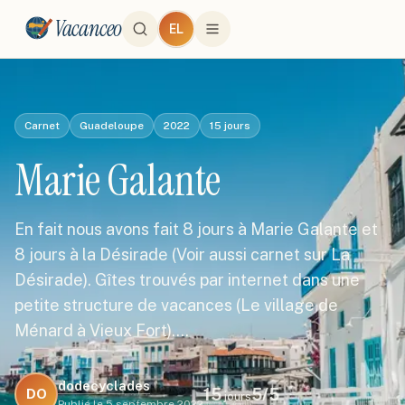
Vacanceo
EL
Carnet
Guadeloupe
2022
15
jours
Marie Galante
En fait nous avons fait 8 jours à Marie Galante et
8 jours à la Désirade (Voir aussi carnet sur La
Désirade). Gîtes trouvés par internet dans une
petite structure de vacances (Le village de
Ménard à Vieux Fort).…
dodecyclades
15
5
/5
DO
jours
Publié le
5 septembre 2022