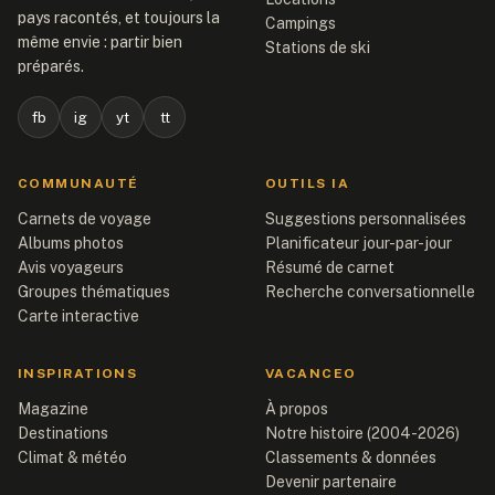
pays racontés, et toujours la
Campings
même envie : partir bien
Stations de ski
préparés.
fb
ig
yt
tt
COMMUNAUTÉ
OUTILS IA
Carnets de voyage
Suggestions personnalisées
Albums photos
Planificateur jour-par-jour
Avis voyageurs
Résumé de carnet
Groupes thématiques
Recherche conversationnelle
Carte interactive
INSPIRATIONS
VACANCEO
Magazine
À propos
Destinations
Notre histoire (2004-2026)
Climat & météo
Classements & données
Devenir partenaire