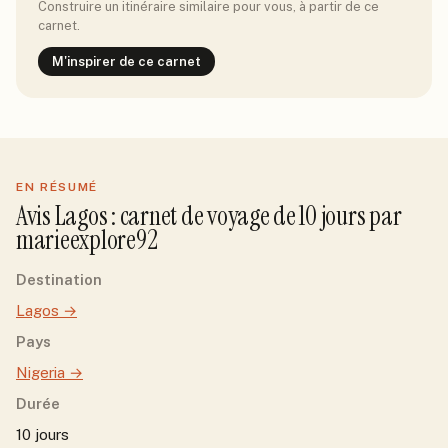
Construire un itinéraire similaire pour vous, à partir de ce
carnet.
M'inspirer de ce carnet
EN RÉSUMÉ
Avis
Lagos
: carnet de voyage de
10
jour
s
par
marieexplore92
Destination
Lagos
→
Pays
Nigeria
→
Durée
10 jours