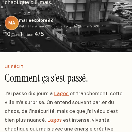
chaotique oui, mais…
marieexplore92
MA
Publié le
9 mai 2026
·
mis à jour le
25 mai 2026
10
1
4
/5
jours
album
LE RÉCIT
Comment ça s'est passé.
J'ai passé dix jours à 
Lagos
 et franchement, cette 
ville m'a surprise. On entend souvent parler du 
chaos, de l'insécurité, mais ce que j'ai vécu c'est 
bien plus nuancé. 
Lagos
 est intense, vivante, 
chaotique oui, mais avec une énergie créative 