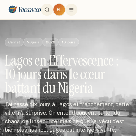
Vacanceo
EL
Carnet
Nigeria
2026
10
jours
Lagos en Effervescence :
10 jours dans le cœur
battant du Nigeria
J'ai passé dix jours à Lagos et franchement, cette
ville m'a surprise. On entend souvent parler du
chaos, de l'insécurité, mais ce que j'ai vécu c'est
bien plus nuancé. Lagos est intense, vivante,