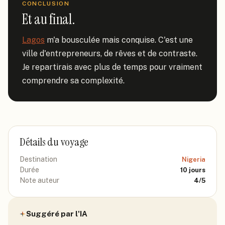
CONCLUSION
Et au final.
Lagos
 m'a bousculée mais conquise. C'est une 
ville d'entrepreneurs, de rêves et de contraste. 
Je repartirais avec plus de temps pour vraiment 
comprendre sa complexité.
Détails du voyage
Destination
Nigeria
Durée
10
jours
Note auteur
4
/5
Suggéré par l'IA