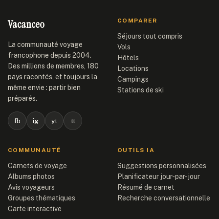
Vacanceo
COMPARER
Séjours tout compris
La communauté voyage
Vols
francophone depuis 2004.
Hôtels
Des millions de membres, 180
Locations
pays racontés, et toujours la
Campings
même envie : partir bien
Stations de ski
préparés.
fb
ig
yt
tt
COMMUNAUTÉ
OUTILS IA
Carnets de voyage
Suggestions personnalisées
Albums photos
Planificateur jour-par-jour
Avis voyageurs
Résumé de carnet
Groupes thématiques
Recherche conversationnelle
Carte interactive