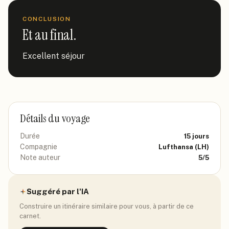
CONCLUSION
Et au final.
Excellent séjour
Détails du voyage
Durée
15
jours
Compagnie
Lufthansa
(LH)
Note auteur
5
/5
Suggéré par l'IA
Construire un itinéraire similaire pour vous, à partir de ce
carnet.