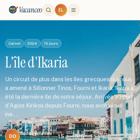
Vacanceo
EL
Carnet
2024
15
jours
L'île d'Ikaria
Un circuit de plus dans les îles grecques qui nous
a amené à Sillonner Tinos, Fourni et Ikaria. Ikaria a
été la dernière île de notre séjour. Arrivée au port
d'Agios Kirikos depuis Fourni, nous avons loué
ine…
dodecyclades
15
5
/5
DO
jours
Publié le
16 juin 2024