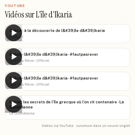
YOUTUBE
Vidéos sur L'île d'Ikaria
Grèce : à la découverte de l&#39;île d&#39;Ikaria
▶
Europe 1
Grèce - l&#39;île d&#39;Ikaria - #fautpasrever
▶
Faut Pas Rêver - Officiel
Grèce - l&#39;île d&#39;Ikaria - #fautpasrever
▶
Faut Pas Rêver - Officiel
Icarie : les secrets de l’île grecque où l’on vit centenaire - La
▶
Quotidienne
La Quotidienne
Vidéos via YouTube · ouverture dans un nouvel onglet