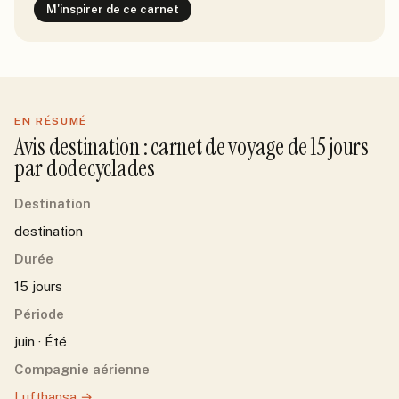
M'inspirer de ce carnet
EN RÉSUMÉ
Avis
destination
: carnet de voyage de
15
jour
s
par
dodecyclades
Destination
destination
Durée
15 jours
Période
juin · Été
Compagnie aérienne
Lufthansa
→