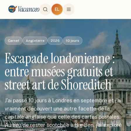
Vacanceo
EL
Carnet
Angleterre
2026
10
jours
Escapade londonienne :
entre musées gratuits et
street art de Shoreditch
J'ai passé 10 jours à Londres en septembre et j'ai
vraiment découvert une autre facette de la
capitale anglaise que celle des cartes postales.
Au lieu de rester scotchée à Big Ben, j'ai exploré