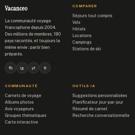
Vacanceo
COMPARER
Séjours tout compris
La communauté voyage
Vols
francophone depuis 2004.
Hôtels
Des millions de membres, 180
Locations
pays racontés, et toujours la
Campings
même envie : partir bien
Stations de ski
préparés.
fb
ig
yt
tt
COMMUNAUTÉ
OUTILS IA
Carnets de voyage
Suggestions personnalisées
Albums photos
Planificateur jour-par-jour
Avis voyageurs
Résumé de carnet
Groupes thématiques
Recherche conversationnelle
Carte interactive