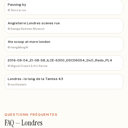
Passing by
©
Tom à la rue
Angleterre Londres scenes rue
©
George Eastman Museum
the scoop at more london
©
mangMangW
2016-09-04_21-08-58_ILCE-6300_DSC06054_DxO_Redo_PL4
©
Miguel Discart & Kiri Karma
Londres - le long de la Tamise 43
©
rouilleralain
QUESTIONS FRÉQUENTES
FAQ —
Londres