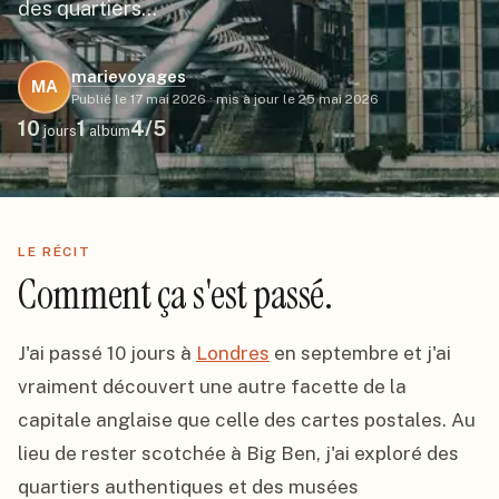
des quartiers…
marievoyages
MA
Publié le
17 mai 2026
·
mis à jour le
25 mai 2026
10
1
4
/5
jours
album
LE RÉCIT
Comment ça s'est passé.
J'ai passé 10 jours à 
Londres
 en septembre et j'ai 
vraiment découvert une autre facette de la 
capitale anglaise que celle des cartes postales. Au 
lieu de rester scotchée à Big Ben, j'ai exploré des 
quartiers authentiques et des musées 