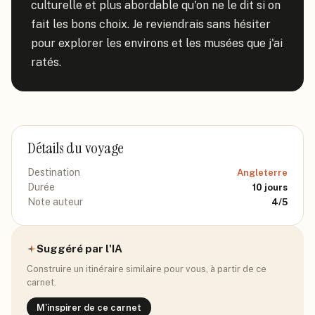
culturelle et plus abordable qu'on ne le dit si on 
fait les bons choix. Je reviendrais sans hésiter 
pour explorer les environs et les musées que j'ai 
ratés.
Détails du voyage
Destination
Angleterre
Durée
10
jours
Note auteur
4
/5
Suggéré par l'IA
Construire un itinéraire similaire pour vous, à partir de ce
carnet.
M'inspirer de ce carnet