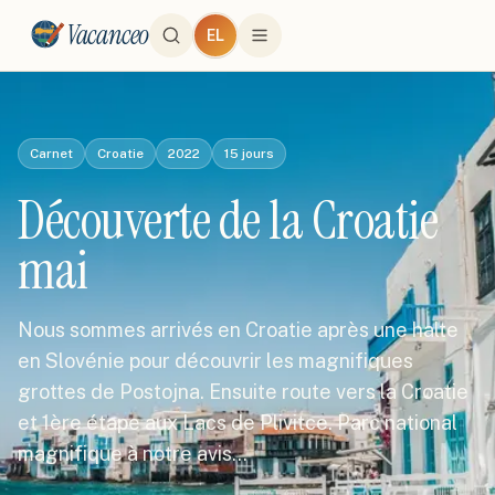
Vacanceo
EL
Carnet
Croatie
2022
15
jours
Découverte de la Croatie
mai
Nous sommes arrivés en Croatie après une halte
en Slovénie pour découvrir les magnifiques
grottes de Postojna. Ensuite route vers la Croatie
et 1ère étape aux Lacs de Plivitce. Parc national
magnifique à notre avis…