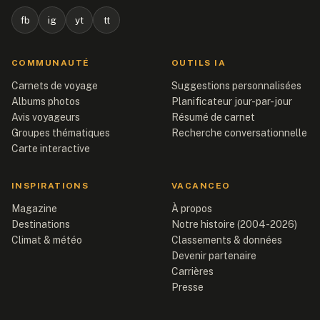
fb
ig
yt
tt
COMMUNAUTÉ
OUTILS IA
Carnets de voyage
Suggestions personnalisées
Albums photos
Planificateur jour-par-jour
Avis voyageurs
Résumé de carnet
Groupes thématiques
Recherche conversationnelle
Carte interactive
INSPIRATIONS
VACANCEO
Magazine
À propos
Destinations
Notre histoire (2004-2026)
Climat & météo
Classements & données
Devenir partenaire
Carrières
Presse