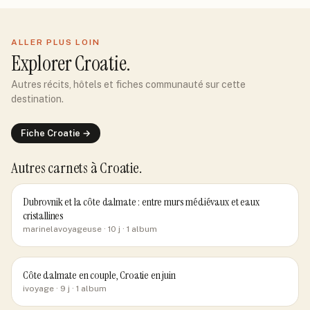
ALLER PLUS LOIN
Explorer
Croatie
.
Autres récits, hôtels et fiches communauté sur cette
destination.
Fiche
Croatie
→
Autres carnets
à Croatie
.
Dubrovnik et la côte dalmate : entre murs médiévaux et eaux
cristallines
marinelavoyageuse
· 10 j
· 1 album
Côte dalmate en couple, Croatie en juin
ivoyage
· 9 j
· 1 album