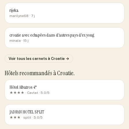
rijeka
marilyne68
· 7 j
croatie avec echapées dans d'autres pays d'ex youg
minala
· 15 j
Voir tous les carnets
à Croatie
→
Hôtels recommandés
à Croatie
.
Hôtel Albatros 4*
★★★★ ·
Cavtat
· 5.0/5
JADRAN HOTEL SPLIT
★★★ ·
split
· 5.0/5