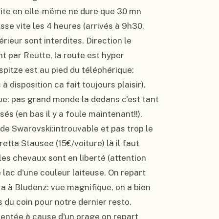
isite en elle-mëme ne dure que 30 mn 
se vite les 4 heures (arrivés à 9h30, 
térieur sont interdites. Direction le 
 par Reutte, la route est hyper 
pitze est au pied du téléphérique: 
 disposition ca fait toujours plaisir). 
e: pas grand monde la dedans c'est tant 
s (en bas il y a foule maintenant!!). 
de Swarovski:introuvable et pas trop le 
etta Stausee (15€/voiture) là il faut 
es chevaux sont en liberté (attention 
 lac d'une couleur laiteuse. On repart 
era à Bludenz: vue magnifique, on a bien 
s du coin pour notre dernier resto. 
entée à cause d'un orage on repart 