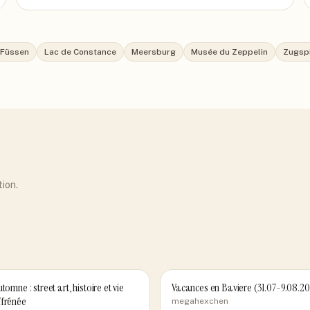
Füssen
Lac de Constance
Meersburg
Musée du Zeppelin
Zugsp
tion.
tomne : street art, histoire et vie
Vacances en Baviere (31.07-9.08.2
ffrénée
megahexchen