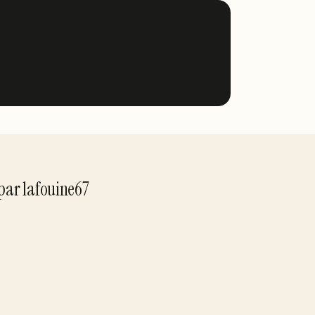
par
lafouine67