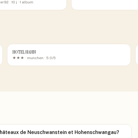
er92
· 10 j
· 1 album
HOTEL HAHN
★★★ ·
munchen
· 5.0/5
s châteaux de Neuschwanstein et Hohenschwangau?