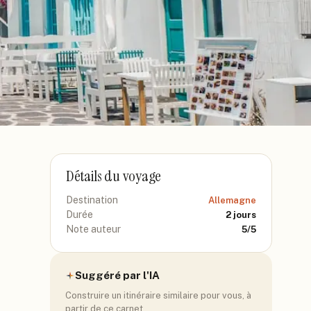
Détails du voyage
Destination
Allemagne
Durée
2
jours
Note auteur
5
/5
Suggéré par l'IA
Construire un itinéraire similaire pour vous, à
partir de ce carnet.