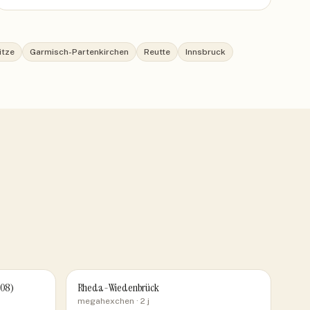
itze
Garmisch-Partenkirchen
Reutte
Innsbruck
008)
Rheda-Wiedenbrück
megahexchen
· 2 j