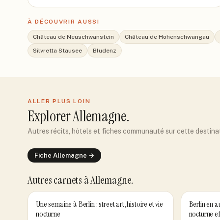
À DÉCOUVRIR AUSSI
Château de Neuschwanstein
Château de Hohenschwangau
Silvretta Stausee
Bludenz
ALLER PLUS LOIN
Explorer
Allemagne
.
Autres récits, hôtels et fiches communauté sur cette destina
Fiche
Allemagne
→
Autres carnets
à Allemagne
.
Une semaine à Berlin : street art, histoire et vie
Berlin en au
nocturne
nocturne e