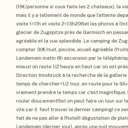
(15€/personne si vous faite les 2 chateaux), la v
mais il y a tellement de monde que l'attente depas
visite 1=11h et visite 2=13h20!!)et les photos à l'in
glacier de Zugspitze près de Garmisch en passant
agréable et la vue splendide. Le camping de Zugs
compter 30€/nuit, piscine, acueil agréable (fruits à
Lendemain matin 8h ascension par le téléphériqu
mieux! on reste 1/2 heure en haut car on est préssé
Direction Innsbruck à la recherche de la gallerie 
temps de chercher=1/2 tour, en route pour le Silvr
vraiment prendre le temps car c'est magnifique, l
rouler doucement!!)et on peut faire un tour sur le
vite car il  faut trouver le dernier camping! ce s
fait de ne pas aller à l'hotel!! dégustation de plat
Lendemain (dernier jour), après une nuit mouvem