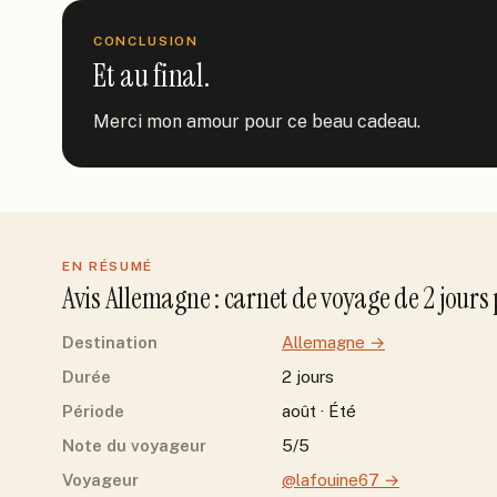
CONCLUSION
Et au final.
Merci mon amour pour ce beau cadeau.
EN RÉSUMÉ
Avis
Allemagne
: carnet de voyage de
2
jour
s
Destination
Allemagne
→
Durée
2 jours
Période
août · Été
Note du voyageur
5/5
Voyageur
@lafouine67
→