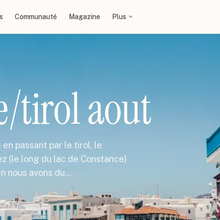
s
Communauté
Magazine
Plus
e/tirol aout
en passant par le tirol, le
z (le long du lac de Constance)
sen nous avons du…