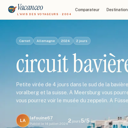
Vacanceo
Comparateur
Destination
L'AVIS DES VOYAGEURS · 2004
Carnet
Allemagne
2024
2
jours
circuit bavièr
Petite virée de 4 jours dans le sud de la bavière 
voralberg et la suisse. A Meersburg vous pourre
vous pourrez voir le musée du zeppelin. A Füs
lafouine67
2
5
/5
LA
jours
Publié le
14 juillet 2024