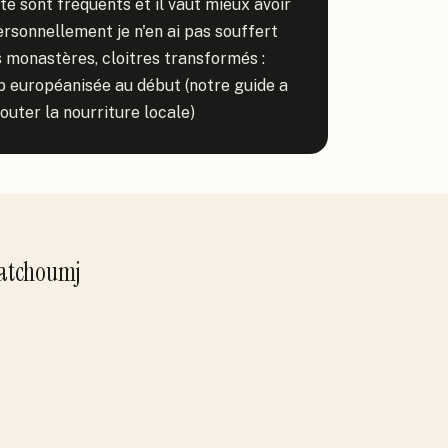
te sont fréquents et il vaut mieux avoir 
rsonnellement je n'en ai pas souffert 
s monastères, cloitres transformés : 
p européanisée au début (notre guide a 
uter la nourriture locale)
atchoumj