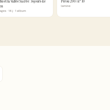
u et la Vallée Sacrée : 14 jours de
Pérou 2007 n° 10
en
lamine
ages
· 14 j
· 1 album