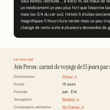
Seul bémol, l'altitude ... à 4800 m, les maux de tê
un médicament un peu plus fort que l'aspirine (pe
mais les 3/4 du car oui). Hôtels 5 étoiles (ancien
magnifiques !) Nourriture variée mais un peu tro
changé de resto suite à plusieurs demandes de go
EN RÉSUMÉ
Avis
Perou
: carnet de voyage de
15
jour
s
par
Destination
Perou
→
Durée
15 jours
Période
juin · Été
Voyagiste
Budget
→
Compagnie aérienne
Air France
→