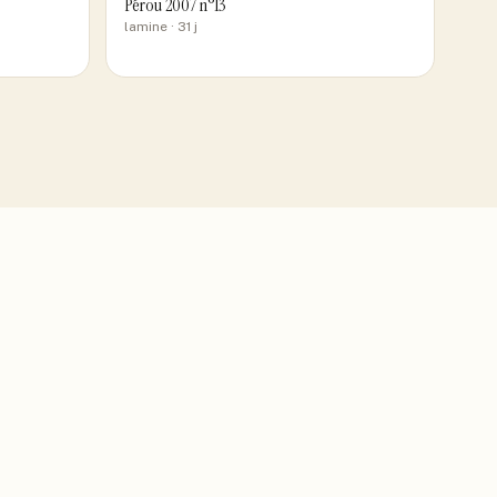
Pérou 2007 n°13
lamine
· 31 j