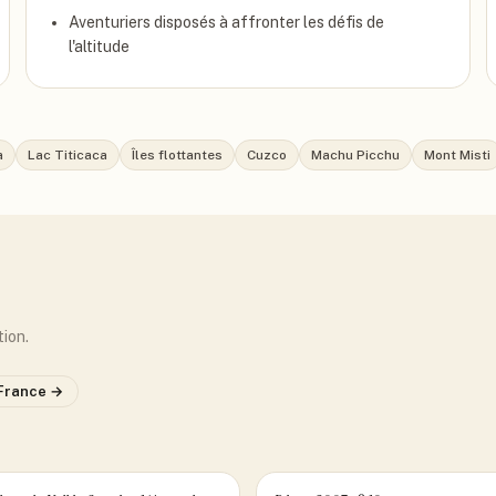
Aventuriers disposés à affronter les défis de
l'altitude
a
Lac Titicaca
Îles flottantes
Cuzco
Machu Picchu
Mont Misti
tion.
 France
→