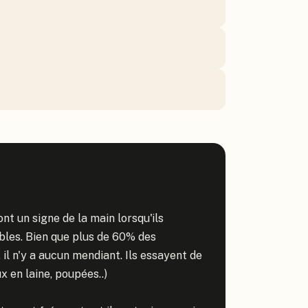
t un signe de la main lorsqu'ils 
bles. Bien que plus de 60% des 
il n'y a aucun mendiant. Ils essayent de 
 en laine, poupées..)
