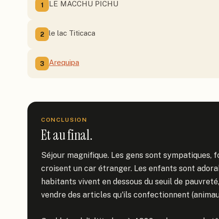
LE MACCHU PICHU
1
le lac Titicaca
2
Arequipa
3
CONCLUSION
Et au final.
Séjour magnifique. Les gens sont sympatiques, fon
croisent un car étranger. Les enfants sont adora
habitants vivent en dessous du seuil de pauvreté, 
vendre des articles qu'ils confectionnent (animaux