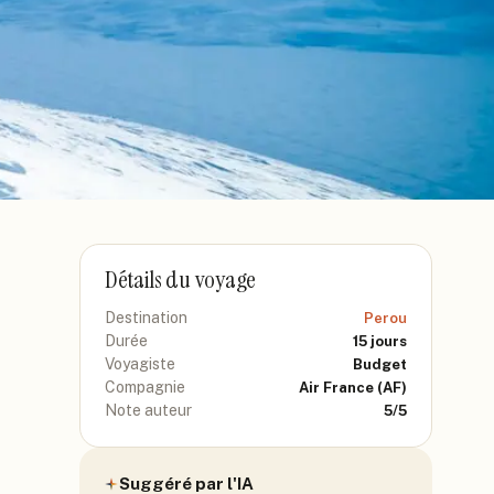
Détails du voyage
Destination
Perou
Durée
15
jours
Voyagiste
Budget
Compagnie
Air France
(AF)
Note auteur
5
/5
Suggéré par l'IA