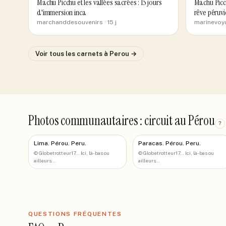
Machu Picchu et les vallées sacrées : 15 jours
Machu Picch
d'immersion inca
rêve péruvi
marchanddesouvenirs
· 15 j
marinevoy
Voir tous les carnets
à Perou
→
Photos communautaires : circuit au Pérou
?
Lima. Pérou. Peru.
Paracas. Pérou. Peru.
©
Globetrotteur17... Ici, là-bas ou
©
Globetrotteur17... Ici, là-bas ou
ailleurs...
ailleurs...
QUESTIONS FRÉQUENTES