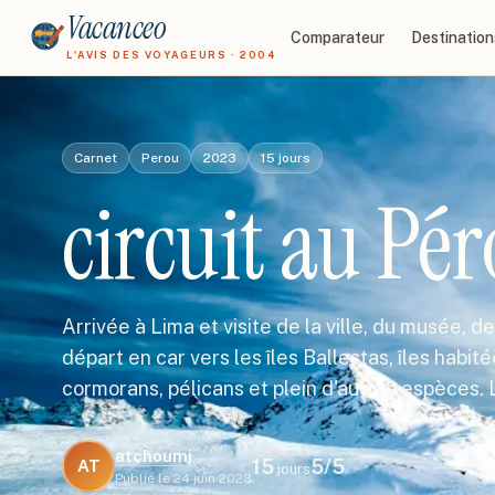
Vacanceo
Comparateur
Destination
L'AVIS DES VOYAGEURS · 2004
Carnet
Perou
2023
15
jours
circuit au Pé
Arrivée à Lima et visite de la ville, du musée, 
départ en car vers les îles Ballestas, îles habit
cormorans, pélicans et plein d'autres espèces.
atchoumj
15
5
/5
AT
jours
Publié le
24 juin 2023