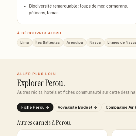
Biodiversité remarquable : loups de mer, cormorans,
pélicans, lamas
À DÉCOUVRIR AUSSI
Lima
Îles Ballestas
Arequipa
Nazca
Lignes de Nazc
ALLER PLUS LOIN
Explorer
Perou
.
Autres récits, hôtels et fiches communauté sur cette destina
Fiche
Perou
→
Voyagiste
Budget
→
Compagnie
Air
Autres carnets
à Perou
.