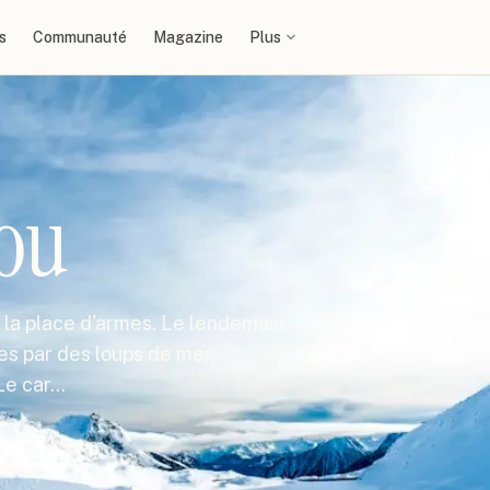
s
Communauté
Magazine
Plus
rou
de la place d'armes. Le lendemain
ées par des loups de mer,
 Le car…