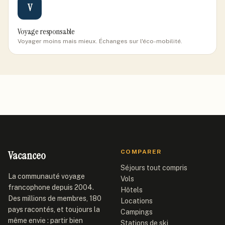
V
Voyage responsable
Voyager moins mais mieux. Échanges sur l'éco-mobilité.
Vacanceo
COMPARER
Séjours tout compris
La communauté voyage
Vols
francophone depuis 2004.
Hôtels
Des millions de membres, 180
Locations
pays racontés, et toujours la
Campings
même envie : partir bien
Stations de ski