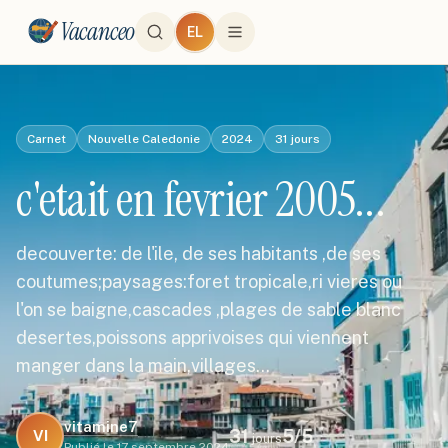
Vacanceo
EL
Carnet
Nouvelle Caledonie
2024
31
jours
c'etait en fevrier 2005...
decouverte: de l'ile, de ses habitants ,de ses
coutumes;paysages:foret tropicale,ri vieres ou
l'on se baigne,cascades ,plages de sable blanc
desertes,poissons apprivoises qui viennent
manger dans la main,villages…
vitamine7
31
5
/5
VI
jours
Publié le
17 septembre 2024