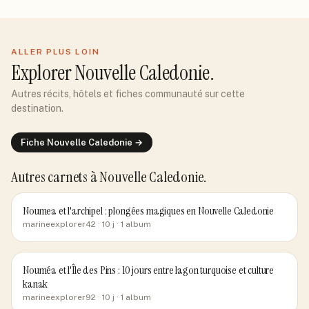
ALLER PLUS LOIN
Explorer
Nouvelle Caledonie
.
Autres récits, hôtels et fiches communauté sur cette
destination.
Fiche
Nouvelle Caledonie
→
Autres carnets
à Nouvelle Caledonie
.
Noumea et l'archipel : plongées magiques en Nouvelle Caledonie
marineexplorer42
· 10 j
· 1 album
Nouméa et l'Île des Pins : 10 jours entre lagon turquoise et culture
kanak
marineexplorer92
· 10 j
· 1 album