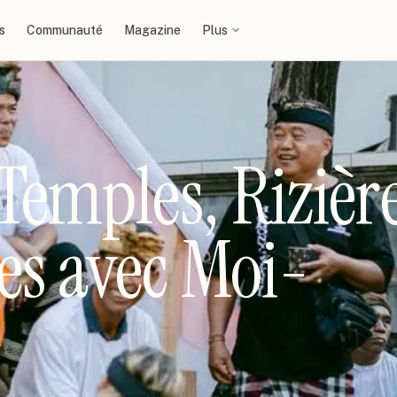
s
Communauté
Magazine
Plus
 Temples, Rizièr
les avec Moi-