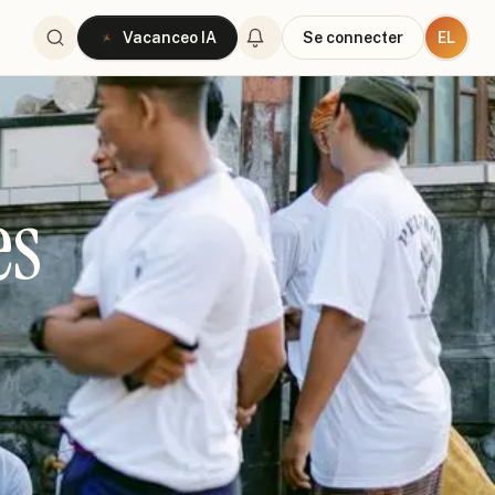
EL
Vacanceo IA
Se connecter
es