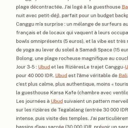
plage décontractée. J'ai logé à la guesthouse 
Ba
nuit avec petit-déj), parfait pour un budget backp
Canggu m'a surprise : un mélange de surfeurs a
français et de locaux qui vaquent à leurs occupat
bowls omniprésents (5 euros), et la vibe est trè
de yoga au lever du soleil à Samadi Space (15 euros
Bolong, une plage rocheuse magnifique au couche
Jour 3-5 : 
Ubud
 et les RizièresLe trajet Canggu-
U
pour 40 000 IDR. 
Ubud
 est l'âme véritable de 
Bali
c'est plus calme, plus authentique, moins « touris
la guesthouse Karsa Kafe (chambre avec ventilo, 2
Les journées à 
Ubud
 suivaient un pattern merveill
sur les rizières de Tegalalang (entrée 30 000 IDR)
intense, puis visite des temples. J'ai particulièr
bassins d'eau sacrée (30 000 IDR, prévoir un saron