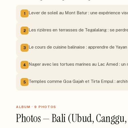
Lever de soleil au Mont Batur : une expérience vis
1
Les rizières en terrasses de Tegalalang : se perdre
2
Le cours de cuisine balinaise : apprendre de Yaya
3
Nager avec les tortues marines au Lac Amed : u
4
Temples comme Goa Gajah et Tirta Empul : architec
5
ALBUM ·
9
PHOTO
S
Photos — Bali (Ubud, Canggu,