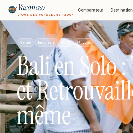
Vacanceo
Comparateur
Destination
L'AVIS DES VOYAGEURS · 2004
Carnet
Indonesie
2026
14
jours
Bali en Solo :
et Retrouvail
même