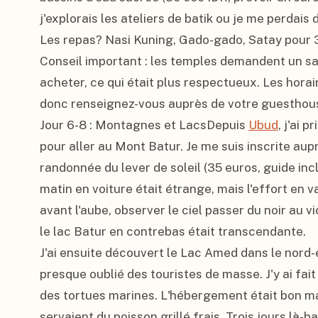
j'explorais les ateliers de batik ou je me perdais 
Les repas? Nasi Kuning, Gado-gado, Satay pour 3 
Conseil important : les temples demandent un saro
acheter, ce qui était plus respectueux. Les horai
donc renseignez-vous auprès de votre guesthous
Jour 6-8 : Montagnes et LacsDepuis 
Ubud
, j'ai 
pour aller au Mont Batur. Je me suis inscrite aup
randonnée du lever de soleil (35 euros, guide incl
matin en voiture était étrange, mais l'effort en va
avant l'aube, observer le ciel passer du noir au vi
le lac Batur en contrebas était transcendante.

J'ai ensuite découvert le Lac Amed dans le nord-est
presque oublié des touristes de masse. J'y ai fait
des tortues marines. L'hébergement était bon ma
servaient du poisson grillé frais. Trois jours là-b