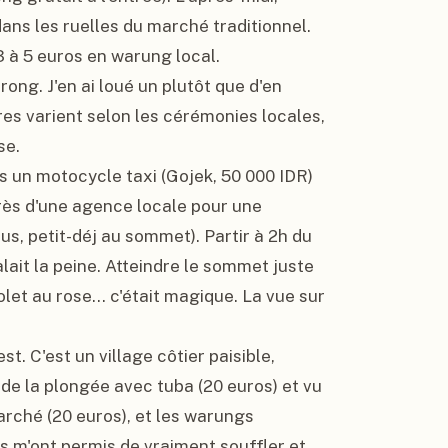
dans les ruelles du marché traditionnel. 
à 5 euros en warung local.

ng. J'en ai loué un plutôt que d'en 
res varient selon les cérémonies locales, 
e.

pris un motocycle taxi (Gojek, 50 000 IDR) 
rès d'une agence locale pour une 
us, petit-déj au sommet). Partir à 2h du 
lait la peine. Atteindre le sommet juste 
olet au rose... c'était magique. La vue sur 
. C'est un village côtier paisible, 
 de la plongée avec tuba (20 euros) et vu 
rché (20 euros), et les warungs 
as m'ont permis de vraiment souffler et 