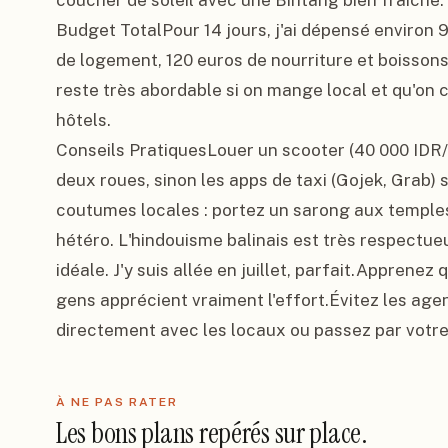
coucher de soleil avec une Bintang bien fraîche.

Budget TotalPour 14 jours, j'ai dépensé environ 9
de logement, 120 euros de nourriture et boissons
reste très abordable si on mange local et qu'on 
hôtels.

Conseils PratiquesLouer un scooter (40 000 IDR/jou
deux roues, sinon les apps de taxi (Gojek, Grab) 
coutumes locales : portez un sarong aux temples,
hétéro. L'hindouisme balinais est très respectueu
idéale. J'y suis allée en juillet, parfait.Apprene
gens apprécient vraiment l'effort.Évitez les agen
directement avec les locaux ou passez par votr
À NE PAS RATER
Les bons plans repérés sur place.