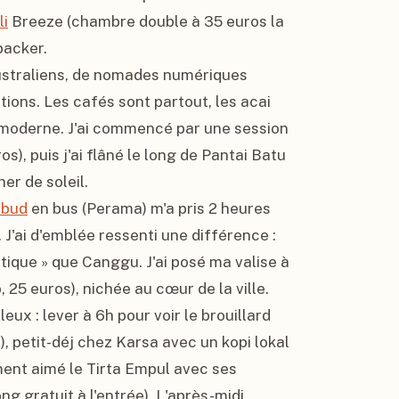
li
 Breeze (chambre double à 35 euros la 
acker.

ustraliens, de nomades numériques 
ions. Les cafés sont partout, les acai 
s moderne. J'ai commencé par une session 
), puis j'ai flâné le long de Pantai Batu 
r de soleil.

bud
 en bus (Perama) m'a pris 2 heures 
. J'ai d'emblée ressenti une différence : 
tique » que Canggu. J'ai posé ma valise à 
5 euros), nichée au cœur de la ville.

eux : lever à 6h pour voir le brouillard 
, petit-déj chez Karsa avec un kopi lokal 
ement aimé le Tirta Empul avec ses 
g gratuit à l'entrée). L'après-midi, 