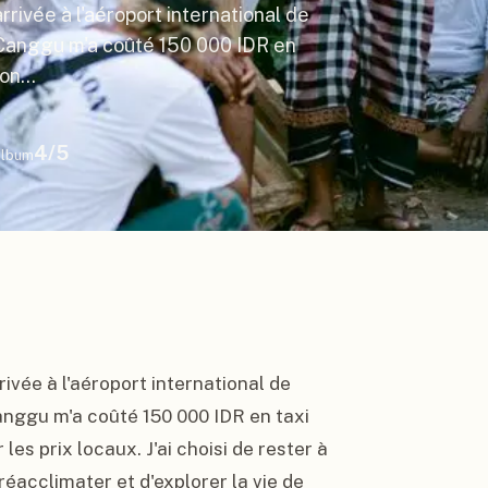
rrivée à l'aéroport international de
à Canggu m'a coûté 150 000 IDR en
eçon…
4
/5
lbum
ivée à l'aéroport international de 
anggu m'a coûté 150 000 IDR en taxi 
les prix locaux. J'ai choisi de rester à 
acclimater et d'explorer la vie de 