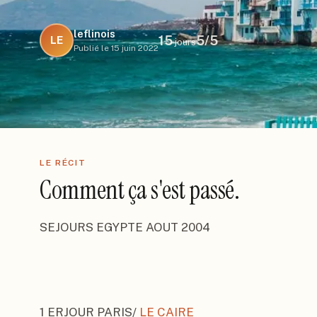
leflinois
15
5
/5
LE
jours
Publié le
15 juin 2022
LE RÉCIT
Comment ça s'est passé.
SEJOURS EGYPTE AOUT 2004

1 ERJOUR PARIS/ 
LE CAIRE