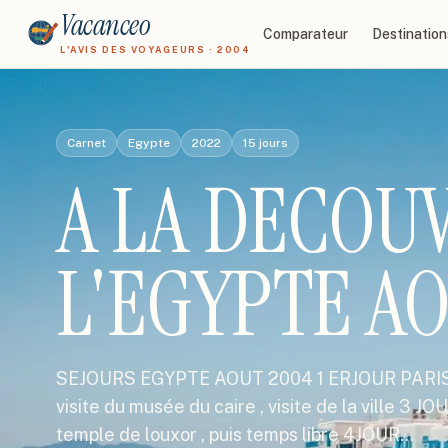
Vacanceo
Comparateur
Destination
L'AVIS DES VOYAGEURS · 2004
Carnet
Egypte
2022
15
jours
A LA DECOU
L'EGYPTE A
SEJOURS EGYPTE AOUT 2004 1 ERJOUR PARIS/
visite du musée du caire , visite de la ville 3 
temple de louxor , puis temps libre 4JOUR…