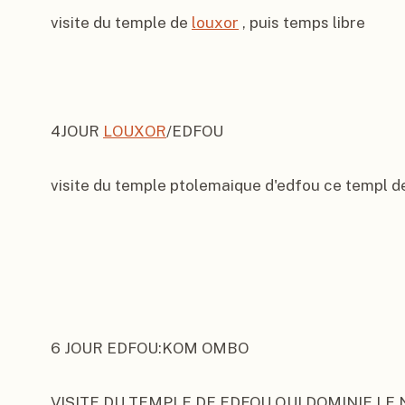
visite du temple de 
louxor
 , puis temps libre

4JOUR 
LOUXOR
/EDFOU

visite du temple ptolemaique d'edfou ce templ d
6 JOUR EDFOU:KOM OMBO

VISITE DU TEMPLE DE EDFOU QUI DOMINIE LE N