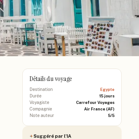
Détails du voyage
Destination
Egypte
Durée
15
jours
Voyagiste
Carrefour Voyages
Compagnie
Air France
(AF)
Note auteur
5
/5
Suggéré par l'IA