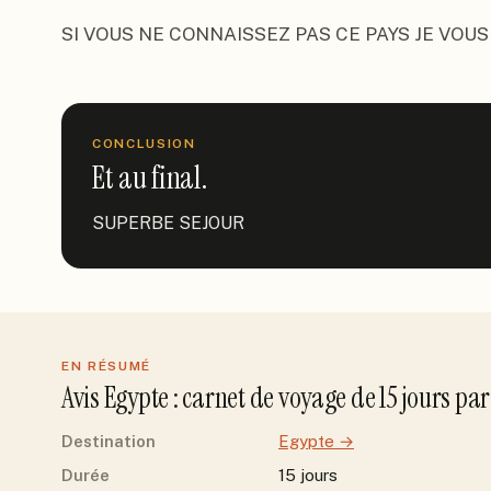
SI VOUS NE CONNAISSEZ PAS CE PAYS JE VOUS
CONCLUSION
Et au final.
SUPERBE SEJOUR
EN RÉSUMÉ
Avis
Egypte
: carnet de voyage de
15
jour
s
pa
Destination
Egypte
→
Durée
15 jours