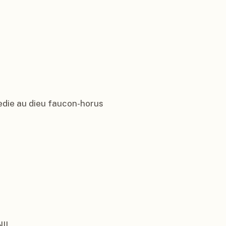
edie au dieu faucon-horus

IL
