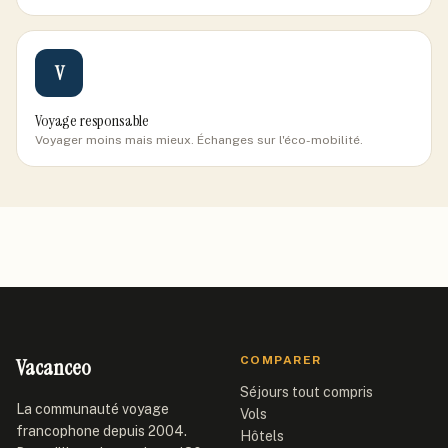
V
Voyage responsable
Voyager moins mais mieux. Échanges sur l'éco-mobilité.
Vacanceo
COMPARER
Séjours tout compris
La communauté voyage
Vols
francophone depuis 2004.
Hôtels