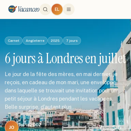
Vacanceo
EL
Carnet
Angleterre
2025
7
jours
6 jours à Londres en juillet
Le jour de la fête des mères, en mai dernier, je
reçois, en cadeau de mon mari, une enveloppe
dans laquelle se trouvait une invitation pour un
petit séjour à Londres pendant les vacances.
Belle surprise, d'autant plus…
JoPic2002
7
5
/5
JO
jours
Publié le
22 juin 2025
·
mis à jour le
21 mai 2026