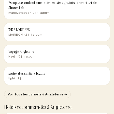
Escapade londonienne : entre musées gratuits et street art de
Shoreditch
marievoyages
· 10 j
· 1 album
WE A LONDRES
MARIEKIM
· 2 j
· 1 album
Voyage Angleterre
Keel
· 15 j
· 1 album
sortez des sentiers battus
light
· 2 j
Voir tous les carnets
à Angleterre
→
Hôtels recommandés
à Angleterre
.