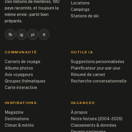
Des millions de membres, 180
Locations
pays racontés, et toujours la
Campings
même envie : partir bien
Stations de ski
préparés.
fb
ig
yt
tt
COMMUNAUTÉ
OUTILS IA
Carnets de voyage
Suggestions personnalisées
Albums photos
Planificateur jour-par-jour
Avis voyageurs
Résumé de carnet
Groupes thématiques
Recherche conversationnelle
Carte interactive
INSPIRATIONS
VACANCEO
Magazine
À propos
Destinations
Notre histoire (2004-2026)
Climat & météo
Classements & données
Devenir partenaire