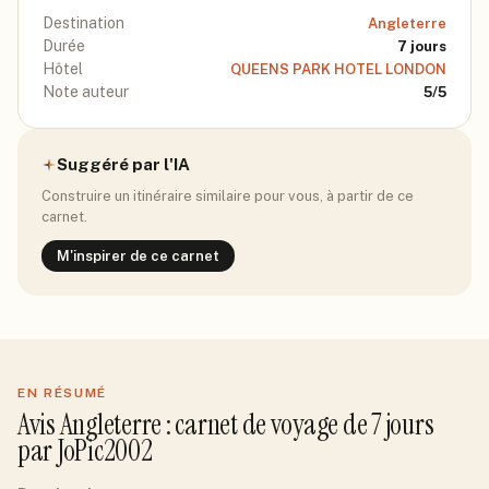
Destination
Angleterre
Durée
7
jours
Hôtel
QUEENS PARK HOTEL LONDON
Note auteur
5
/5
Suggéré par l'IA
Construire un itinéraire similaire pour vous, à partir de ce
carnet.
M'inspirer de ce carnet
EN RÉSUMÉ
Avis
Angleterre
: carnet de voyage de
7
jour
s
par
JoPic2002