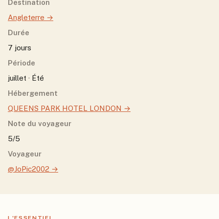
Destination
Angleterre
→
Durée
7 jours
Période
juillet · Été
Hébergement
QUEENS PARK HOTEL LONDON
→
Note du voyageur
5/5
Voyageur
@JoPic2002
→
L'ESSENTIEL