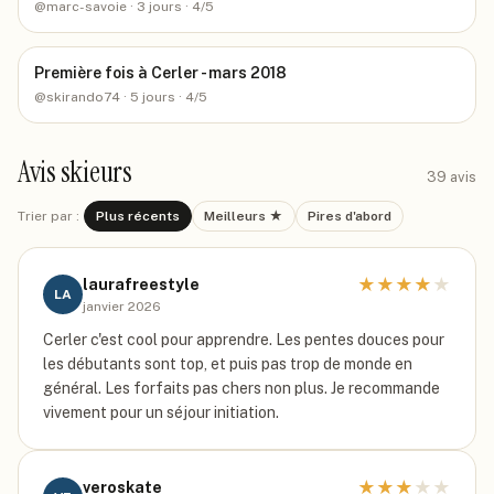
@
marc-savoie
· 3 jours
· 4/5
Première fois à Cerler - mars 2018
@
skirando74
· 5 jours
· 4/5
Avis skieurs
39
avis
Trier par :
Plus récents
Meilleurs ★
Pires d'abord
★
★
★
★
★
laurafreestyle
LA
janvier 2026
Cerler c'est cool pour apprendre. Les pentes douces pour
les débutants sont top, et puis pas trop de monde en
général. Les forfaits pas chers non plus. Je recommande
vivement pour un séjour initiation.
★
★
★
★
★
veroskate