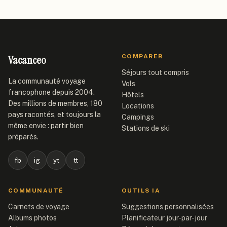
Vacanceo
COMPARER
Séjours tout compris
La communauté voyage
Vols
francophone depuis 2004.
Hôtels
Des millions de membres, 180
Locations
pays racontés, et toujours la
Campings
même envie : partir bien
Stations de ski
préparés.
fb
ig
yt
tt
COMMUNAUTÉ
OUTILS IA
Carnets de voyage
Suggestions personnalisées
Albums photos
Planificateur jour-par-jour