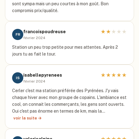
sont sympa mais un peu courtes à mon goût. Bon
compromis prix/qualité.
★
★
★
★
★
francoispoudreuse
FR
février 2024
Station un peu trop petite pour mes attentes. Après 2
jours tu as fait le tour.
★
★
★
★
★
isabellepyrenees
IS
février 2024
Cerler c'est ma station préférée des Pyrénées. J'y vais
chaque hiver avec mon groupe de copains. L'ambiance est
cool, on connait les commerçants, les gens sont ouverts.
Oui c'est pas énorme en termes de km, mais la…
voir la suite →