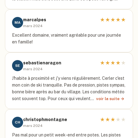
★
★
★
★
★
marcalpes
MA
mars 2024
Excellent domaine, vraiment agréable pour une journée
en famille!
★
★
★
★
★
sebastienaragon
SE
mars 2024
J'habite à proximité et j'y viens régulièrement. Cerler c'est
mon coin de ski tranquille. Pas de pression, pistes sympas,
bonne bière après au bar du village. Les conditions météo
sont souvent top. Pour ceux qui veulent…
voir la suite →
★
★
★
★
★
christophmontagne
CH
mars 2024
Pas mal pour un petit week-end entre potes. Les pistes