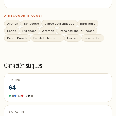
À DÉCOUVRIR AUSSI
Aragon
Benasque
Vallée de Benasque
Barbastro
Lérida
Pyrénées
Aramón
Parc national d'Ordesa
Pic de Posets
Pic de la Maladeta
Huesca
Javalambre
Caractéristiques
PISTES
64
●
11
●
23
●
19
●
11
SKI ALPIN