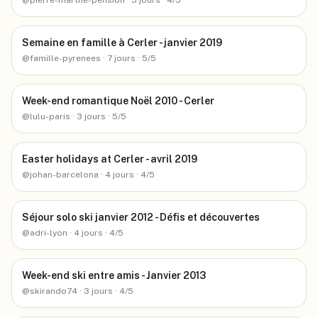
@
pierre-marthe-pension
· 5 jours
· 4/5
Semaine en famille à Cerler - janvier 2019
@
famille-pyrenees
· 7 jours
· 5/5
Week-end romantique Noël 2010 - Cerler
@
lulu-paris
· 3 jours
· 5/5
Easter holidays at Cerler - avril 2019
@
johan-barcelona
· 4 jours
· 4/5
Séjour solo ski janvier 2012 - Défis et découvertes
@
adri-lyon
· 4 jours
· 4/5
Week-end ski entre amis - Janvier 2013
@
skirando74
· 3 jours
· 4/5