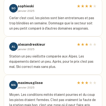
★
★
★
★
★
sophieski
SO
janvier 2025
Cerler c'est cool, les pistes sont bien entretenues et pas
trop blindées en semaine. Dommage que le secteur soit
un peu petit comparé à d'autres domaines aragonais.
★
★
★
★
★
alexandreskieur
AL
janvier 2025
Station un peu vieillotte comparée aux Alpes. Les
équipements datent un peu. Après, pour le prix c'est pas
mal. Ski correct mais sans plus.
★
★
★
★
★
maximusglisse
MA
janvier 2025
Moyen. Les conditions météo étaient pourries et du coup
les pistes étaient fermées. C'est pas vraiment la faute de
la station mais bon, c'est une zone où il peut faire gris.