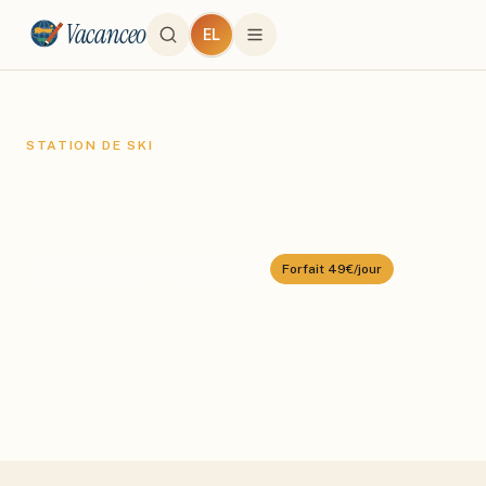
Vacanceo
EL
STATION DE SKI
Cerler
Domaine :
Aramón Cerler
⛰️
1500
–
2630
m
🎿
79
km alpin
Forfait
49€/jour