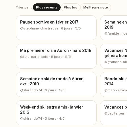
Trier par :
Plus récents
Plus lus
Meilleure note
Pause sportive en février 2017
Semaine en 
2019
@
stephane-chartreuse
· 6 jours
· 5/5
@
famille-nic
Ma première fois à Auron - mars 2018
Vacances No
génération
@
lulu-paris-solo
· 5 jours
· 5/5
@
grandpa-sk
Semaine de ski de rando à Auron -
Rando-ski a
avril 2019
2014
@
skirando74
· 6 jours
· 5/5
@
marc-savoi
Week-end ski entre amis - janvier
Vacances p
2013
@
cecile-burn
@
skirando74
· 3 jours
· 4/5