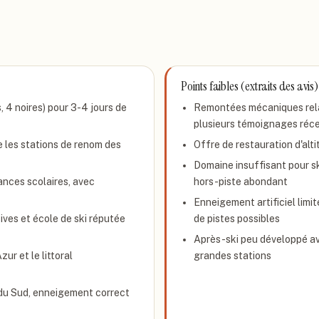
Points faibles (extraits des avis)
, 4 noires) pour 3-4 jours de
Remontées mécaniques relat
plusieurs témoignages réc
e les stations de renom des
Offre de restauration d'alti
Domaine insuffisant pour s
ances scolaires, avec
hors-piste abondant
Enneigement artificiel limi
ives et école de ski réputée
de pistes possibles
Après-ski peu développé av
ur et le littoral
grandes stations
du Sud, enneigement correct