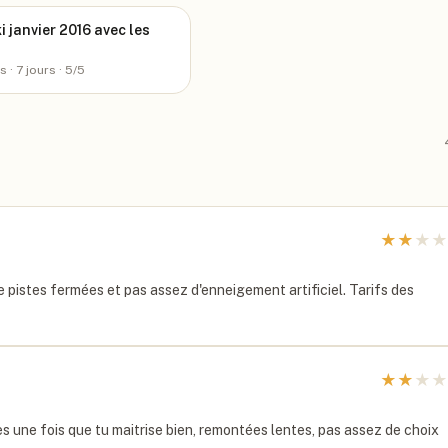
i janvier 2016 avec les
es
· 7 jours
· 5/5
★
★
★
★
pistes fermées et pas assez d'enneigement artificiel. Tarifs des
★
★
★
★
es une fois que tu maitrise bien, remontées lentes, pas assez de choix