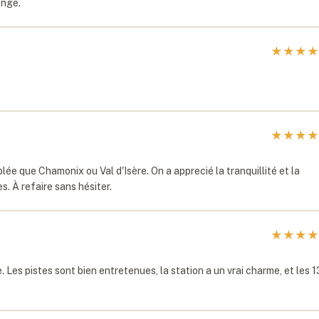
enge.
★
★
★
★
★
★
★
★
lée que Chamonix ou Val d'Isère. On a apprecié la tranquillité et la
s. À refaire sans hésiter.
★
★
★
★
. Les pistes sont bien entretenues, la station a un vrai charme, et les 