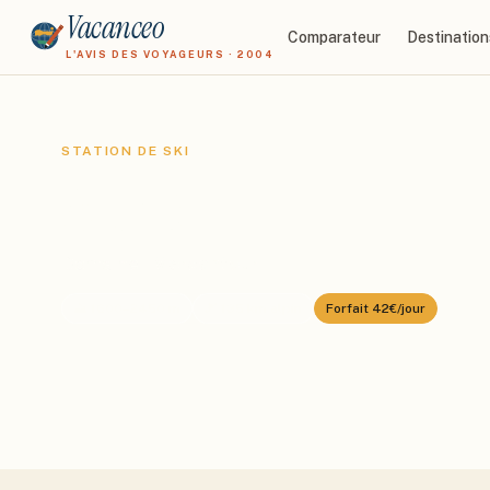
Vacanceo
Comparateur
Destination
L'AVIS DES VOYAGEURS · 2004
STATION DE SKI
Auron
Domaine :
Mercantour
⛰️
1600
–
2450
m
🎿
135
km alpin
Forfait
42€/jour