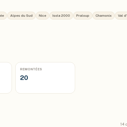
née
Alpes du Sud
Nice
Isola 2000
Praloup
Chamonix
Val d
REMONTÉES
20
14
c