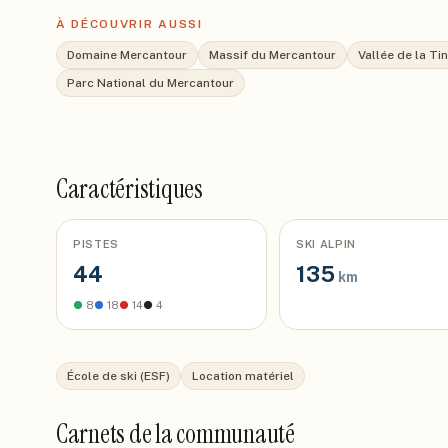
À DÉCOUVRIR AUSSI
Domaine Mercantour
Massif du Mercantour
Vallée de la Ti
Parc National du Mercantour
Caractéristiques
PISTES
SKI ALPIN
44
135
km
●
8
●
18
●
14
●
4
École de ski (ESF)
Location matériel
Carnets de la communauté