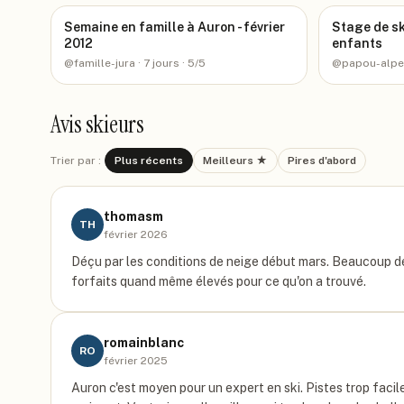
Semaine en famille à Auron - février
Stage de sk
2012
enfants
@
famille-jura
· 7 jours
· 5/5
@
papou-alp
Avis skieurs
Trier par :
Plus récents
Meilleurs ★
Pires d'abord
thomasm
TH
février 2026
Déçu par les conditions de neige début mars. Beaucoup de 
forfaits quand même élevés pour ce qu'on a trouvé.
romainblanc
RO
février 2025
Auron c'est moyen pour un expert en ski. Pistes trop facil