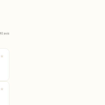
40
avis
★
★