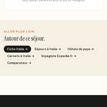
Vous quittez Vacanceo pour le site du voyagiste
ALLER PLUS LOIN
Autour de ce séjour.
Fiche
Italie
→
Séjours
à Italie
→
Hôtels du pays →
Carnets
à Italie
→
Voyagiste
Expedia.fr
→
Comparateur →