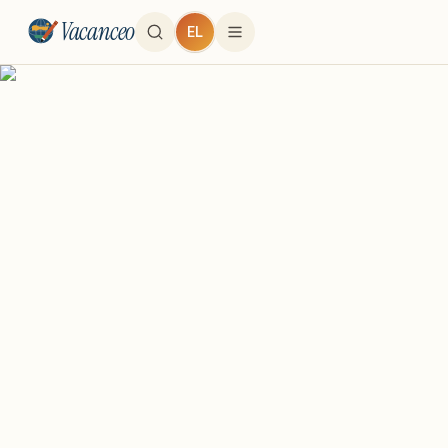
Vacanceo
EL