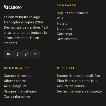
Vacanceo
COMPARER
Séjours tout compris
La communauté voyage
Vols
francophone depuis 2004.
Hôtels
Des millions de membres, 180
Locations
pays racontés, et toujours la
Campings
même envie : partir bien
Stations de ski
préparés.
fb
ig
yt
tt
COMMUNAUTÉ
OUTILS IA
Carnets de voyage
Suggestions personnalisées
Albums photos
Planificateur jour-par-jour
Avis voyageurs
Résumé de carnet
Groupes thématiques
Recherche conversationnelle
Carte interactive