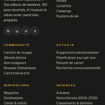
Hôtels
Des millions de membres, 180
Locations
pays racontés, et toujours la
Campings
même envie : partir bien
Stations de ski
préparés.
fb
ig
yt
tt
COMMUNAUTÉ
OUTILS IA
Carnets de voyage
Suggestions personnalisées
Albums photos
Planificateur jour-par-jour
Avis voyageurs
Résumé de carnet
Groupes thématiques
Recherche conversationnelle
Carte interactive
INSPIRATIONS
VACANCEO
Magazine
À propos
Destinations
Notre histoire (2004-2026)
Climat & météo
Classements & données