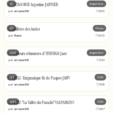
01 PATAGONIE Argentine JANVIER
1
Argentine
par
arcane69
625
Cordillères des Andes
1
Perou
par
Rano
603
04 Couleurs et lumieres d' USHUAIA Janv
26
Argentine
par
arcane69
541
13 CHILI : Enigmatique Ile de Paques JANV
7
Chili
par
arcane69
518
12 CHILI :"La Vallée du Paradis" VALPARAISO
85
Chili
par
arcane69
487