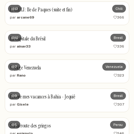
15 CHILI : Ile de Paques (suite et fin)
13
Chili
par
arcane69
366
La Capitale du Brésil
10
Bresil
par
ainav33
336
Voyage Venezuela
7
Venezuela
par
Rano
323
Encore mes vacances à Bahia - Jequié
9
Bresil
par
Gisele
307
Sur la route des gringos
5
Perou
par
epignolo
246