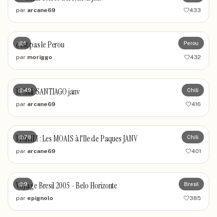
par
arcane69
433
c est pas le Perou
1
Perou
par
moriggo
432
11 Chili :SANTIAGO janv
49
Chili
par
arcane69
416
14CHILI : Les MOAIS à l'Ile de Paques JANV
78
Chili
par
arcane69
401
Voyage Bresil 2005 - Belo Horizonte
9
Bresil
par
epignolo
385