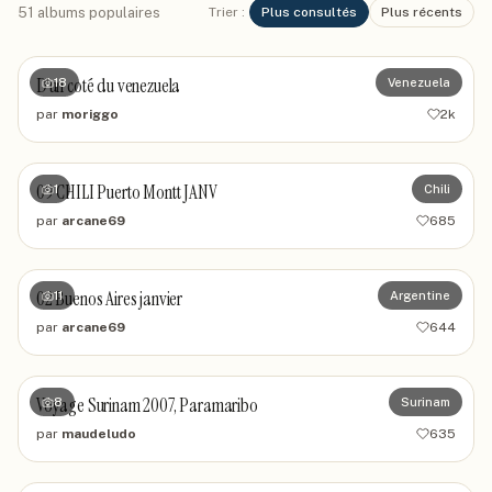
51
album
s
populaires
Trier :
Plus consultés
Plus récents
D'un coté du venezuela
18
Venezuela
par
moriggo
2k
09 CHILI Puerto Montt JANV
1
Chili
par
arcane69
685
02 Buenos Aires janvier
11
Argentine
par
arcane69
644
Voyage Surinam 2007, Paramaribo
8
Surinam
par
maudeludo
635