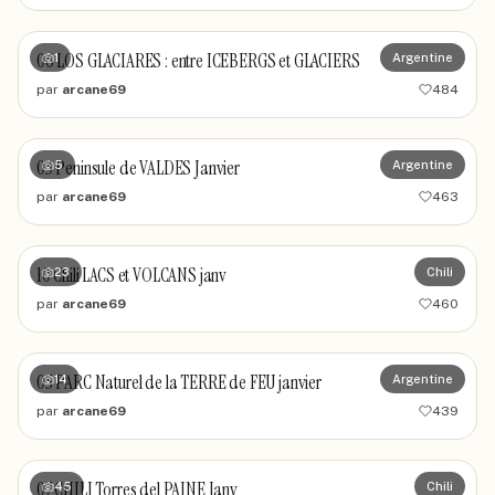
06 LOS GLACIARES : entre ICEBERGS et GLACIERS
1
Argentine
par
arcane69
484
03 Peninsule de VALDES Janvier
5
Argentine
par
arcane69
463
10 Chili LACS et VOLCANS janv
23
Chili
par
arcane69
460
05 PARC Naturel de la TERRE de FEU janvier
14
Argentine
par
arcane69
439
07 CHILI Torres del PAINE Janv
45
Chili