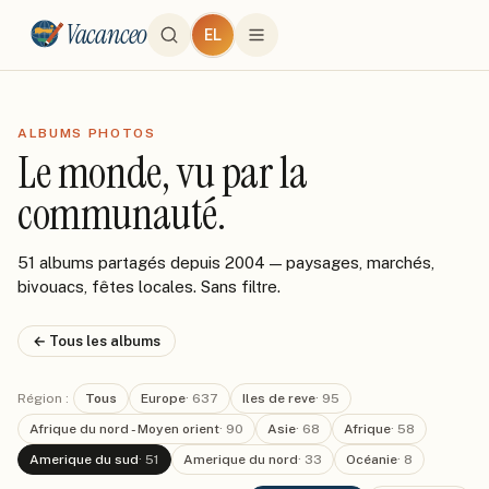
Vacanceo
EL
ALBUMS PHOTOS
Le monde, vu par la
communauté.
51 albums partagés depuis 2004 — paysages, marchés,
bivouacs, fêtes locales. Sans filtre.
← Tous les albums
Région :
Tous
Europe
·
637
Iles de reve
·
95
Afrique du nord - Moyen orient
·
90
Asie
·
68
Afrique
·
58
Amerique du sud
·
51
Amerique du nord
·
33
Océanie
·
8