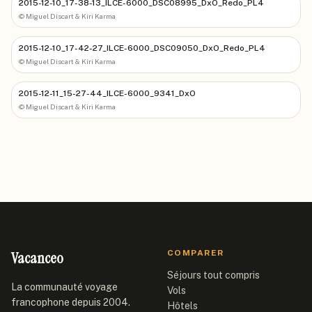
2015-12-10_17-38-13_ILCE-6000_DSC08995_DxO_Redo_PL4
©
Miguel Discart & Kiri Karma
2015-12-10_17-42-27_ILCE-6000_DSC09050_DxO_Redo_PL4
©
Miguel Discart & Kiri Karma
2015-12-11_15-27-44_ILCE-6000_9341_DxO
©
Miguel Discart & Kiri Karma
Vacanceo
COMPARER
Séjours tout compris
La communauté voyage
Vols
francophone depuis 2004.
Hôtels