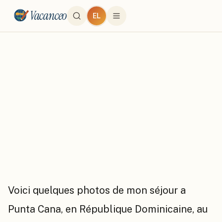
Vacanceo
EL
← Tous les albums
Mes vacances à Barcelo Bavaro
Village
par
Jc
·
Republique dominicaine
·
12
photo
s
Voici quelques photos de mon séjour a
Punta Cana, en République Dominicaine, au