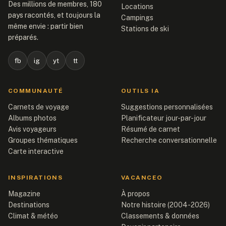
Des millions de membres, 180
Locations
pays racontés, et toujours la
Campings
même envie : partir bien
Stations de ski
préparés.
fb
ig
yt
tt
COMMUNAUTÉ
OUTILS IA
Carnets de voyage
Suggestions personnalisées
Albums photos
Planificateur jour-par-jour
Avis voyageurs
Résumé de carnet
Groupes thématiques
Recherche conversationnelle
Carte interactive
INSPIRATIONS
VACANCEO
Magazine
À propos
Destinations
Notre histoire (2004-2026)
Climat & météo
Classements & données