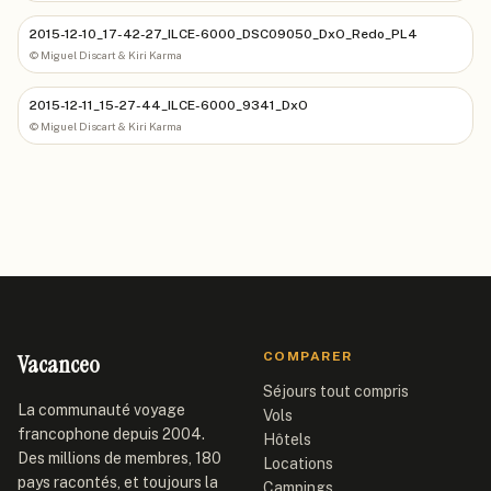
2015-12-10_17-42-27_ILCE-6000_DSC09050_DxO_Redo_PL4
©
Miguel Discart & Kiri Karma
2015-12-11_15-27-44_ILCE-6000_9341_DxO
©
Miguel Discart & Kiri Karma
Vacanceo
COMPARER
Séjours tout compris
La communauté voyage
Vols
francophone depuis 2004.
Hôtels
Des millions de membres, 180
Locations
pays racontés, et toujours la
Campings