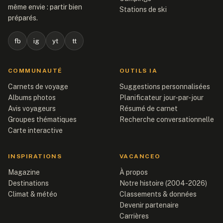
même envie : partir bien
Stations de ski
préparés.
fb
ig
yt
tt
COMMUNAUTÉ
OUTILS IA
Carnets de voyage
Suggestions personnalisées
Albums photos
Planificateur jour-par-jour
Avis voyageurs
Résumé de carnet
Groupes thématiques
Recherche conversationnelle
Carte interactive
INSPIRATIONS
VACANCEO
Magazine
À propos
Destinations
Notre histoire (2004-2026)
Climat & météo
Classements & données
Devenir partenaire
Carrières