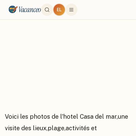
Vacanceo
EL
← Tous les albums
casa del mar-bayahibe-sept
par
nadouuu69
·
Republique dominicaine
·
12
photo
s
Voici les photos de l'hotel Casa del mar,une
visite des lieux,plage,activités et