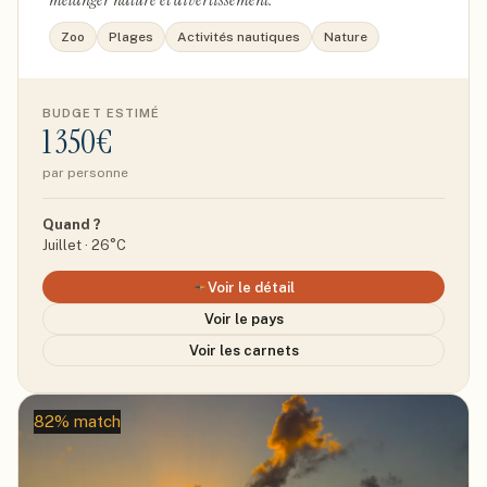
Zoo
Plages
Activités nautiques
Nature
BUDGET ESTIMÉ
1 350€
par personne
Quand ?
Juillet · 26°C
Voir le détail
Voir le pays
Voir les carnets
82% match