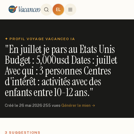
Vacanceo
EL
✦ PROFIL VOYAGE VACANCEO IA
"
En juillet je pars au Etats Unis
Budget : 5,000usd Dates : juillet
Avec qui : 3 personnes Centres
d'intérêt : activités avec des
enfants entre 10-12 ans.
"
Créé le
26 mai 2026
·
255
vue
s
·
Générer le mien →
3
SUGGESTIONS