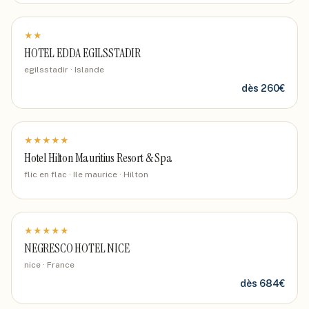
★
★
HOTEL EDDA EGILSSTADIR
egilsstadir · Islande
dès
260
€
★
★
★
★
★
Hotel Hilton Mauritius Resort & Spa
flic en flac · Ile maurice
· Hilton
★
★
★
★
★
NEGRESCO HOTEL NICE
nice · France
dès
684
€