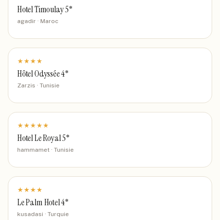
Hotel Timoulay 5*
agadir · Maroc
★
★
★
★
Hôtel Odyssée 4*
Zarzis · Tunisie
★
★
★
★
★
Hotel Le Royal 5*
hammamet · Tunisie
★
★
★
★
Le Palm Hotel 4*
kusadasi · Turquie