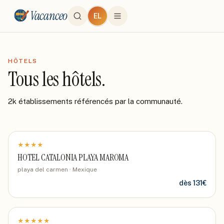
Vacanceo
EL
HÔTELS
Tous les hôtels.
2k établissements référencés par la communauté.
★
★
★
★
HOTEL CATALONIA PLAYA MAROMA
playa del carmen · Mexique
dès
131
€
★
★
★
★
★