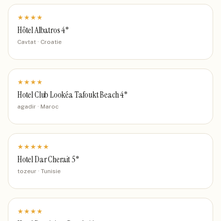
★
★
★
★
Hôtel Albatros 4*
Cavtat · Croatie
★
★
★
★
Hotel Club Lookéa Tafoukt Beach 4*
agadir · Maroc
★
★
★
★
★
Hotel Dar Cherait 5*
tozeur · Tunisie
★
★
★
★