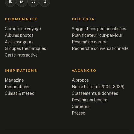
fb
ig
yt
tt
COMMUNAUTÉ
OUTILS IA
Carnets de voyage
Suggestions personnalisées
Albums photos
Planificateur jour-par-jour
Avis voyageurs
Résumé de carnet
Groupes thématiques
Recherche conversationnelle
Carte interactive
INSPIRATIONS
VACANCEO
Magazine
À propos
Destinations
Notre histoire (2004-2026)
Climat & météo
Classements & données
Devenir partenaire
Carrières
Presse