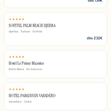
dès
136
€
★
★
★
★
★
SOFITEL PALM BEACH DJERBA
djerba · Tunisie
· Sofitel
dès
232
€
★
★
★
★
★
Hotel Le Prince Maurice
Belle Mare · Ile maurice
★
★
★
★
★
HOTEL PARADISUS VARADERO
varadero · Cuba