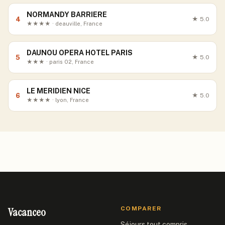
NORMANDY BARRIERE
4
★
5.0
★★★★ · deauville, France
DAUNOU OPERA HOTEL PARIS
5
★
5.0
★★★ · paris 02, France
LE MERIDIEN NICE
6
★
5.0
★★★★ · lyon, France
Vacanceo
COMPARER
Séjours tout compris