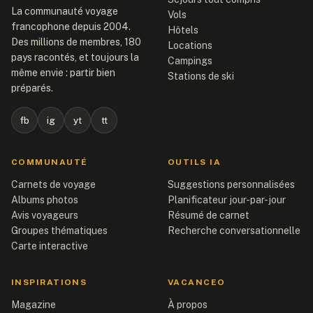
La communauté voyage
Vols
francophone depuis 2004.
Hôtels
Des millions de membres, 180
Locations
pays racontés, et toujours la
Campings
même envie : partir bien
Stations de ski
préparés.
fb
ig
yt
tt
COMMUNAUTÉ
OUTILS IA
Carnets de voyage
Suggestions personnalisées
Albums photos
Planificateur jour-par-jour
Avis voyageurs
Résumé de carnet
Groupes thématiques
Recherche conversationnelle
Carte interactive
INSPIRATIONS
VACANCEO
Magazine
À propos