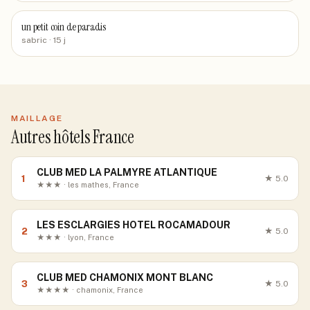
un petit coin de paradis
sabric
· 15 j
MAILLAGE
Autres hôtels France
CLUB MED LA PALMYRE ATLANTIQUE
1
★
5.0
★★★ · les mathes, France
LES ESCLARGIES HOTEL ROCAMADOUR
2
★
5.0
★★★ · lyon, France
CLUB MED CHAMONIX MONT BLANC
3
★
5.0
★★★★ · chamonix, France