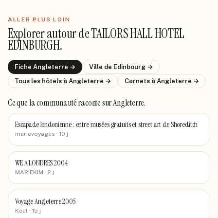
ALLER PLUS LOIN
Explorer autour de
TAILORS HALL HOTEL
EDINBURGH
.
Fiche
Angleterre
→
Ville de
Edinbourg
→
Tous les hôtels
à Angleterre
→
Carnets
à Angleterre
→
Ce que la communauté raconte
sur Angleterre
.
Escapade londonienne : entre musées gratuits et street art de Shoreditch
marievoyages
· 10 j
WE A LONDRES 2004
MARIEKIM
· 2 j
Voyage Angleterre 2005
Keel
· 15 j