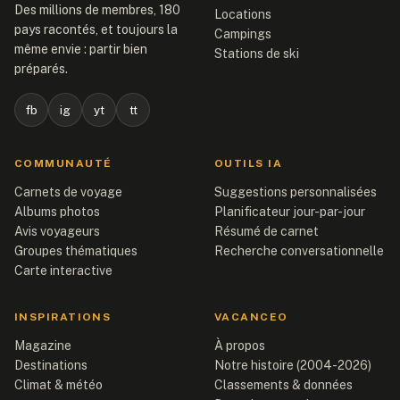
Des millions de membres, 180
Locations
pays racontés, et toujours la
Campings
même envie : partir bien
Stations de ski
préparés.
fb
ig
yt
tt
COMMUNAUTÉ
OUTILS IA
Carnets de voyage
Suggestions personnalisées
Albums photos
Planificateur jour-par-jour
Avis voyageurs
Résumé de carnet
Groupes thématiques
Recherche conversationnelle
Carte interactive
INSPIRATIONS
VACANCEO
Magazine
À propos
Destinations
Notre histoire (2004-2026)
Climat & météo
Classements & données