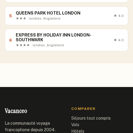
QUEENS PARK HOTEL LONDON
5
★
4.0
★★★ · londres, Angleterre
EXPRESS BY HOLIDAY INN LONDON-
SOUTHWARK
6
★
4.0
★★★★ · londres, Angleterre
Vacanceo
COMPARER
Séjours tout compris
La communauté voyage
Vols
francophone depuis 2004.
Hôtels