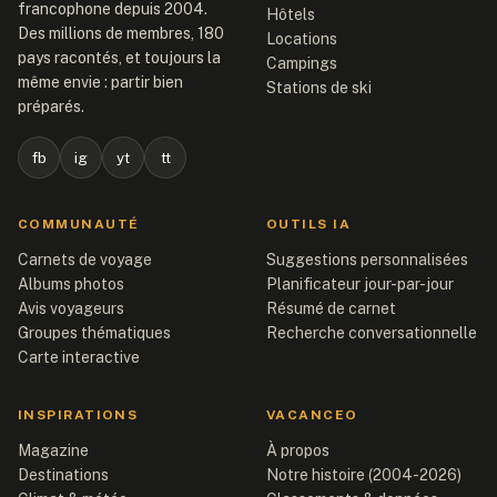
francophone depuis 2004.
Hôtels
Des millions de membres, 180
Locations
pays racontés, et toujours la
Campings
même envie : partir bien
Stations de ski
préparés.
fb
ig
yt
tt
COMMUNAUTÉ
OUTILS IA
Carnets de voyage
Suggestions personnalisées
Albums photos
Planificateur jour-par-jour
Avis voyageurs
Résumé de carnet
Groupes thématiques
Recherche conversationnelle
Carte interactive
INSPIRATIONS
VACANCEO
Magazine
À propos
Destinations
Notre histoire (2004-2026)