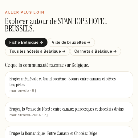
ALLER PLUS LOIN
Explorer autour de
STANHOPE HOTEL
BRUSSELS
.
Fiche
Belgique
→
Ville de
bruxelles
→
Tous les hôtels
à Belgique
→
Carnets
à Belgique
→
Ce que la communauté raconte
sur Belgique
.
Bruges médiévale et Gand bohème : 8 jours entre canaux et bières
trappistes
marionvdb
· 8 j
Bruges, la Venise du Nord : entre canaux pittoresques et chocolats divins
marietravel-2024
· 7 j
Bruges la Romantique : Entre Canaux et Chocolat Belge