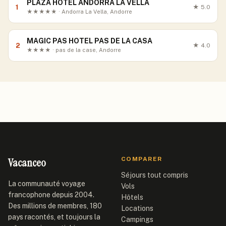
PLAZA HOTEL ANDORRA LA VELLA
1
★
5.0
★★★★★ · Andorra La Vella, Andorre
MAGIC PAS HOTEL PAS DE LA CASA
2
★
4.0
★★★★ · pas de la case, Andorre
Vacanceo
COMPARER
Séjours tout compris
La communauté voyage
Vols
francophone depuis 2004.
Hôtels
Des millions de membres, 180
Locations
pays racontés, et toujours la
Campings