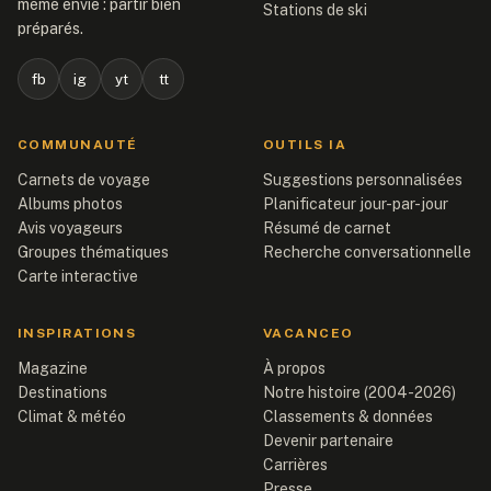
même envie : partir bien
Stations de ski
préparés.
fb
ig
yt
tt
COMMUNAUTÉ
OUTILS IA
Carnets de voyage
Suggestions personnalisées
Albums photos
Planificateur jour-par-jour
Avis voyageurs
Résumé de carnet
Groupes thématiques
Recherche conversationnelle
Carte interactive
INSPIRATIONS
VACANCEO
Magazine
À propos
Destinations
Notre histoire (2004-2026)
Climat & météo
Classements & données
Devenir partenaire
Carrières
Presse