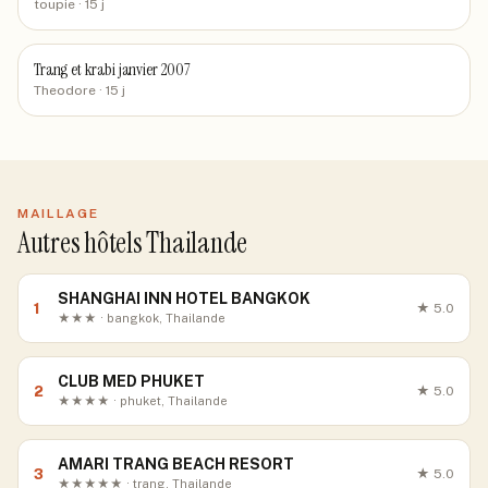
toupie
· 15 j
Trang et krabi janvier 2007
Theodore
· 15 j
MAILLAGE
Autres hôtels Thailande
SHANGHAI INN HOTEL BANGKOK
1
★
5.0
★★★ · bangkok, Thailande
CLUB MED PHUKET
2
★
5.0
★★★★ · phuket, Thailande
AMARI TRANG BEACH RESORT
3
★
5.0
★★★★★ · trang, Thailande