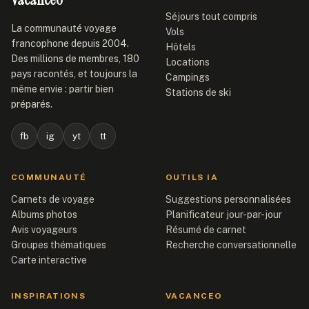
Séjours tout compris
La communauté voyage
Vols
francophone depuis 2004.
Hôtels
Des millions de membres, 180
Locations
pays racontés, et toujours la
Campings
même envie : partir bien
Stations de ski
préparés.
fb
ig
yt
tt
COMMUNAUTÉ
OUTILS IA
Carnets de voyage
Suggestions personnalisées
Albums photos
Planificateur jour-par-jour
Avis voyageurs
Résumé de carnet
Groupes thématiques
Recherche conversationnelle
Carte interactive
INSPIRATIONS
VACANCEO