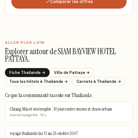
Comparer les offres
ALLER PLUS LOIN
Explorer autour de
SIAM BAYVIEW HOTEL
PATTAYA
.
Fiche
Thailande
→
Ville de
Pattaya
→
Tous les hôtels
à Thailande
→
Carnets
à Thailande
→
Ce que la communauté raconte
sur Thailande
.
Chiang Mai et ses temples : 10 jours entre encens et chaos urbain
marievoyagette
· 10 j
voyage thailande du 13 au 26 octobre 2007