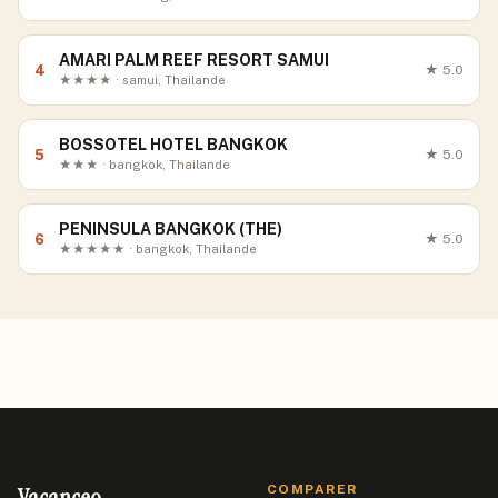
AMARI PALM REEF RESORT SAMUI
4
★
5.0
★★★★ · samui, Thailande
BOSSOTEL HOTEL BANGKOK
5
★
5.0
★★★ · bangkok, Thailande
PENINSULA BANGKOK (THE)
6
★
5.0
★★★★★ · bangkok, Thailande
Vacanceo
COMPARER