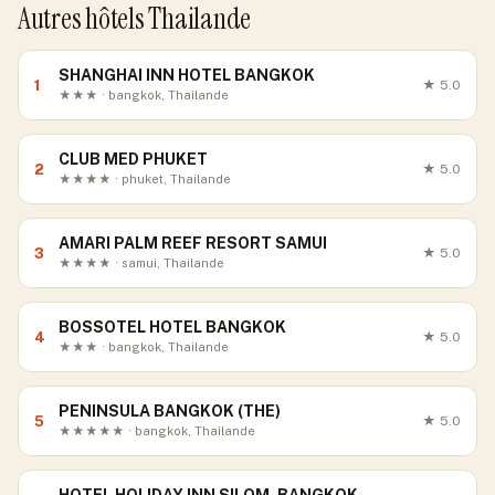
Autres hôtels Thailande
SHANGHAI INN HOTEL BANGKOK
1
★
5.0
★★★ · bangkok, Thailande
CLUB MED PHUKET
2
★
5.0
★★★★ · phuket, Thailande
AMARI PALM REEF RESORT SAMUI
3
★
5.0
★★★★ · samui, Thailande
BOSSOTEL HOTEL BANGKOK
4
★
5.0
★★★ · bangkok, Thailande
PENINSULA BANGKOK (THE)
5
★
5.0
★★★★★ · bangkok, Thailande