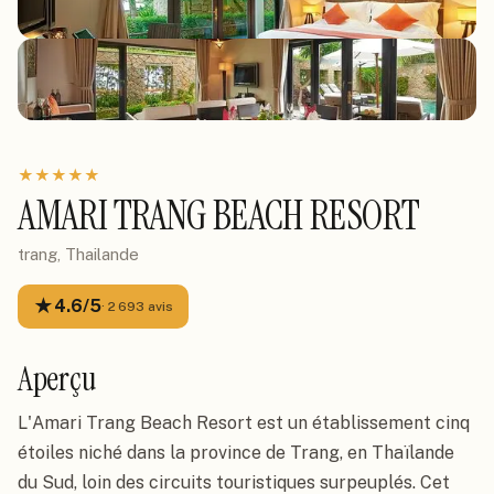
★
★
★
★
★
AMARI TRANG BEACH RESORT
trang, Thailande
★
4.6
/5
·
2 693
avis
Aperçu
L'Amari Trang Beach Resort est un établissement cinq
étoiles niché dans la province de Trang, en Thaïlande
du Sud, loin des circuits touristiques surpeuplés. Cet