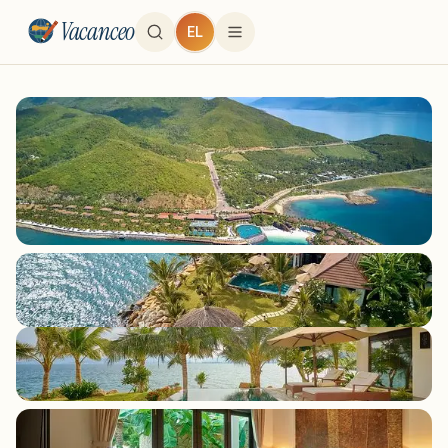
Vacanceo
EL