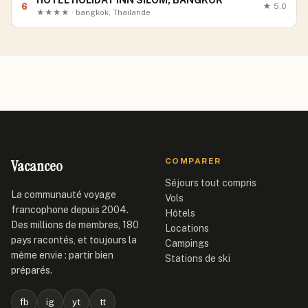
HOTEL HOLIDAY INN SILOM, BANGKOK
6
★
5.0
★★★★ · bangkok, Thailande
Vacanceo
COMPARER
Séjours tout compris
La communauté voyage
Vols
francophone depuis 2004.
Hôtels
Des millions de membres, 180
Locations
pays racontés, et toujours la
Campings
même envie : partir bien
Stations de ski
préparés.
fb
ig
yt
tt