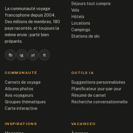
Séjours tout compris
La communauté voyage
Vols
francophone depuis 2004.
Hôtels
Des millions de membres, 180
Locations
pays racontés, et toujours la
Campings
même envie : partir bien
Stations de ski
préparés.
fb
ig
yt
tt
COMMUNAUTÉ
OUTILS IA
Carnets de voyage
Suggestions personnalisées
Albums photos
Planificateur jour-par-jour
Avis voyageurs
Résumé de carnet
Groupes thématiques
Recherche conversationnelle
Carte interactive
INSPIRATIONS
VACANCEO