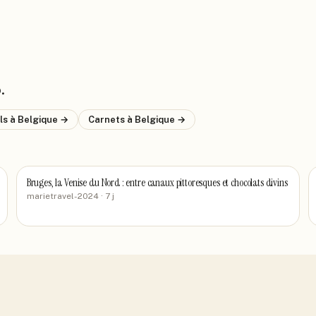
S
.
els
à Belgique
→
Carnets
à Belgique
→
Bruges, la Venise du Nord : entre canaux pittoresques et chocolats divins
marietravel-2024
· 7 j