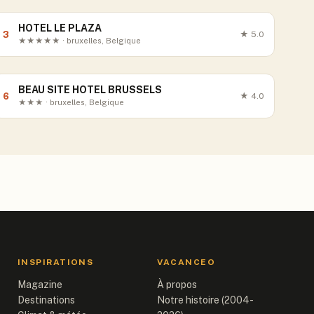
HOTEL LE PLAZA
3
★
5.0
★★★★★ · bruxelles, Belgique
BEAU SITE HOTEL BRUSSELS
6
★
4.0
★★★ · bruxelles, Belgique
INSPIRATIONS
VACANCEO
Magazine
À propos
Destinations
Notre histoire (2004-