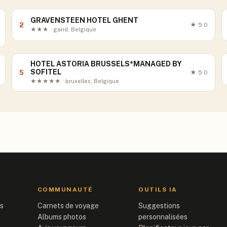
GRAVENSTEEN HOTEL GHENT
2
★
5.0
★★★ · gand, Belgique
HOTEL ASTORIA BRUSSELS*MANAGED BY
SOFITEL
5
★
5.0
★★★★★ · bruxelles, Belgique
COMMUNAUTÉ
OUTILS IA
is
Carnets de voyage
Suggestions
Albums photos
personnalisées