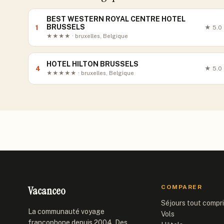
BEST WESTERN ROYAL CENTRE HOTEL
BRUSSELS
1
★
5.0
★★★★ · bruxelles, Belgique
HOTEL HILTON BRUSSELS
4
★
5.0
★★★★★ · bruxelles, Belgique
Vacanceo
COMPARER
Séjours tout compr
La communauté voyage
Vols
francophone depuis 2004. Des