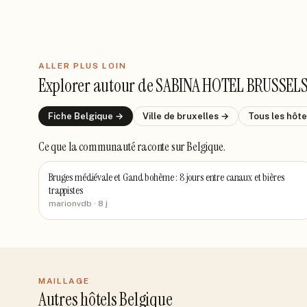
ALLER PLUS LOIN
Explorer autour de
SABINA HOTEL BRUSSEL
Fiche
Belgique
→
Ville de
bruxelles
→
Tous les hôt
Ce que la communauté raconte
sur Belgique
.
Bruges médiévale et Gand bohème : 8 jours entre canaux et bières
trappistes
marionvdb
· 8 j
MAILLAGE
Autres hôtels Belgique