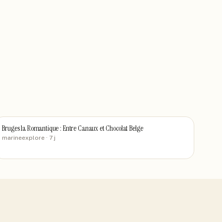
Bruges la Romantique : Entre Canaux et Chocolat Belge
marineexplore
· 7 j