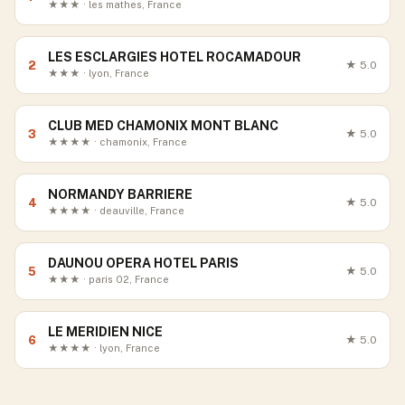
★★★ · les mathes, France
LES ESCLARGIES HOTEL ROCAMADOUR
2
★
5.0
★★★ · lyon, France
CLUB MED CHAMONIX MONT BLANC
3
★
5.0
★★★★ · chamonix, France
NORMANDY BARRIERE
4
★
5.0
★★★★ · deauville, France
DAUNOU OPERA HOTEL PARIS
5
★
5.0
★★★ · paris 02, France
LE MERIDIEN NICE
6
★
5.0
★★★★ · lyon, France