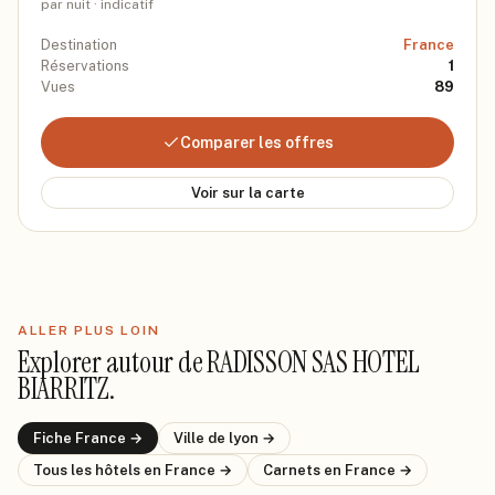
par nuit · indicatif
Destination
France
Réservations
1
Vues
89
Comparer les offres
Voir sur la carte
ALLER PLUS LOIN
Explorer autour de
RADISSON SAS HOTEL
BIARRITZ
.
Fiche
France
→
Ville de
lyon
→
Tous les hôtels
en France
→
Carnets
en France
→