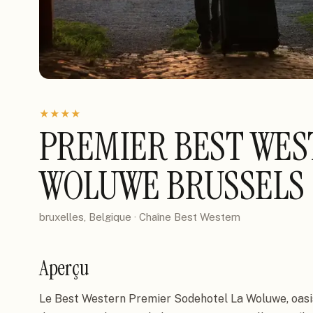
★
★
★
★
PREMIER BEST WES
WOLUWE BRUSSELS
bruxelles, Belgique
· Chaîne
Best Western
Aperçu
Le Best Western Premier Sodehotel La Woluwe, oasis 