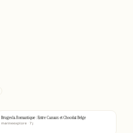
Bruges la Romantique : Entre Canaux et Chocolat Belge
marineexplore
· 7 j