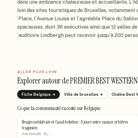
dans une ambiance chaleureuse et accueillante. L´hôt
loin des sites touristiques de Bruxelles, notamment
´Place, l´Avenue Louise et l´agréable Place du Sablo
spacieuses, dont 36 exécutives ainsi que 12 salles de
´auditoire Lindbergh peut recevoir jusqu´à 200 pers
ALLER PLUS LOIN
Explorer autour de
PREMIER BEST WESTERN
Fiche
Belgique
→
Ville de
bruxelles
→
Chaîne
Best 
Ce que la communauté raconte
sur Belgique
.
Bruges médiévale et Gand bohème : 8 jours entre canaux et bières
trappistes
marionvdb
· 8 j