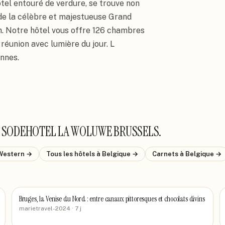
el entouré de verdure, se trouve non 
 de la célèbre et majestueuse Grand
n. Notre hôtel vous offre 126 chambres 
 réunion avec lumière du jour. L
onnes.
 SODEHOTEL LA WOLUWE BRUSSELS
.
Western
→
Tous les hôtels
à Belgique
→
Carnets
à Belgique
→
Bruges, la Venise du Nord : entre canaux pittoresques et chocolats divins
marietravel-2024
· 7 j