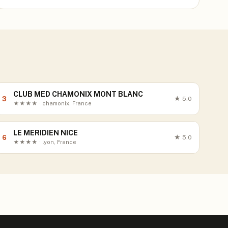
CLUB MED CHAMONIX MONT BLANC
3
★
5.0
★★★★ · chamonix, France
LE MERIDIEN NICE
6
★
5.0
★★★★ · lyon, France