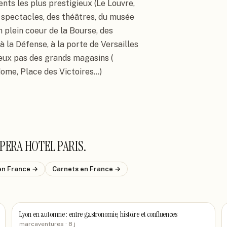
s les plus prestigieux (Le Louvre, 
e spectacles, des théâtres, du musée 
n plein coeur de la Bourse, des 
 la Défense, à la porte de Versailles 
deux pas des grands magasins ( 
me, Place des Victoires...)
PERA HOTEL PARIS
.
en France
→
Carnets
en France
→
Lyon en automne : entre gastronomie, histoire et confluences
marcaventures
· 8 j