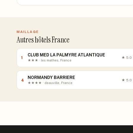
MAILLAGE
Autres hôtels France
CLUB MED LA PALMYRE ATLANTIQUE
1
★
5.0
★★★ · les mathes, France
NORMANDY BARRIERE
4
★
5.0
★★★★ · deauville, France