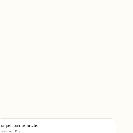
un petit coin de paradis
sabric
· 15 j