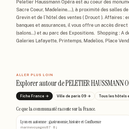
Peletier Haussmann Opéra est au coeur des monument
Sacre Coeur, Madeleine....), à proximité des salles d
Grevin et de l´hôtel des ventes ( Drouot ). Affaires : e
banques et assurances, il vous offre un accès direct à
(salons...) et au parc des Expositions.  Shopping : A 
Galeries Lafayette, Printemps, Madelios, Place Vendo
ALLER PLUS LOIN
Explorer autour de
PELETIER HAUSSMANN O
Fiche
France
→
Ville de
paris 09
→
Tous les hôtels
Ce que la communauté raconte
sur la France
.
Lyon en automne : gastronomie, histoire et Confluence
marinevoyages87
· 8 j