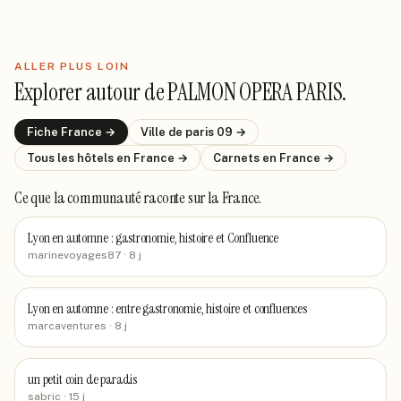
ALLER PLUS LOIN
Explorer autour de
PALMON OPERA PARIS
.
Fiche
France
→
Ville de
paris 09
→
Tous les hôtels
en France
→
Carnets
en France
→
Ce que la communauté raconte
sur la France
.
Lyon en automne : gastronomie, histoire et Confluence
marinevoyages87
· 8 j
Lyon en automne : entre gastronomie, histoire et confluences
marcaventures
· 8 j
un petit coin de paradis
sabric
· 15 j