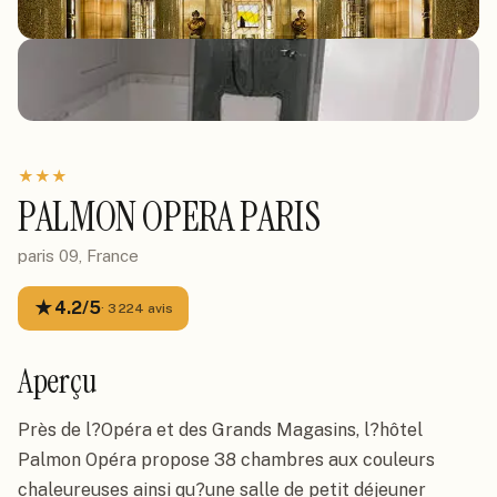
★
★
★
PALMON OPERA PARIS
paris 09, France
★
4.2
/5
·
3 224
avis
Aperçu
Près de l?Opéra et des Grands Magasins, l?hôtel 
Palmon Opéra propose 38 chambres aux couleurs 
chaleureuses ainsi qu?une salle de petit déjeuner 