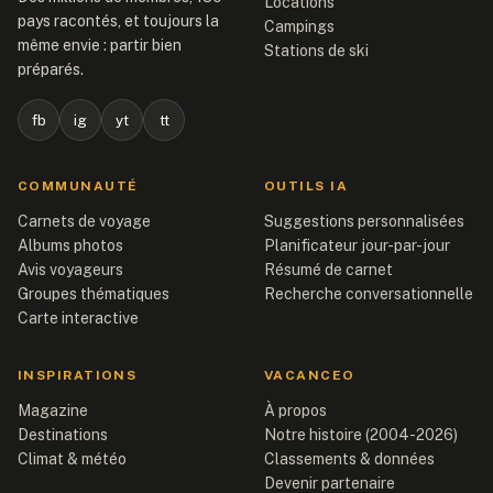
Locations
pays racontés, et toujours la
Campings
même envie : partir bien
Stations de ski
préparés.
fb
ig
yt
tt
COMMUNAUTÉ
OUTILS IA
Carnets de voyage
Suggestions personnalisées
Albums photos
Planificateur jour-par-jour
Avis voyageurs
Résumé de carnet
Groupes thématiques
Recherche conversationnelle
Carte interactive
INSPIRATIONS
VACANCEO
Magazine
À propos
Destinations
Notre histoire (2004-2026)
Climat & météo
Classements & données
Devenir partenaire