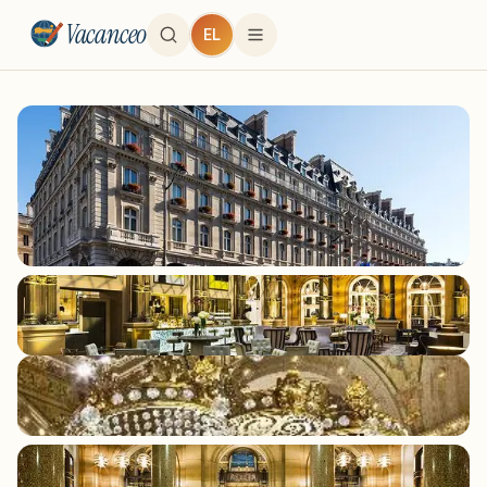
Vacanceo
EL