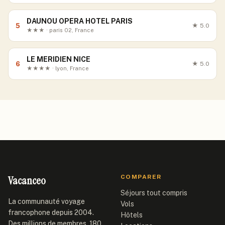
DAUNOU OPERA HOTEL PARIS
5
★
5.0
★★★ · paris 02, France
LE MERIDIEN NICE
6
★
5.0
★★★★ · lyon, France
Vacanceo
COMPARER
Séjours tout compris
La communauté voyage
Vols
francophone depuis 2004.
Hôtels
Des millions de membres, 180