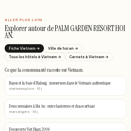
ALLER PLUS LOIN
Explorer autour de
PALM GARDEN RESORT HOI
AN
.
Fiche
Vietnam
→
Ville de
hoi an
→
Tous les hôtels
à Vietnam
→
Carnets
à Vietnam
→
Ce que la communauté raconte
sur Vietnam
.
Hanoi et la baie d'Halong : immersion dans le Vietnam authentique
marineexplore
· 10 j
Deux semaines à Hoi An : entre lanternes et chaos urbain
marcangers
· 14 j
Decouverte Viet Nam 2006