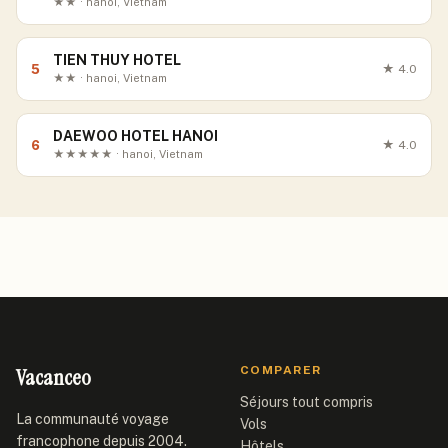
★★ · hanoi, Vietnam
TIEN THUY HOTEL
5
★
4.0
★★ · hanoi, Vietnam
DAEWOO HOTEL HANOI
6
★
4.0
★★★★★ · hanoi, Vietnam
Vacanceo
COMPARER
Séjours tout compris
La communauté voyage
Vols
francophone depuis 2004.
Hôtels