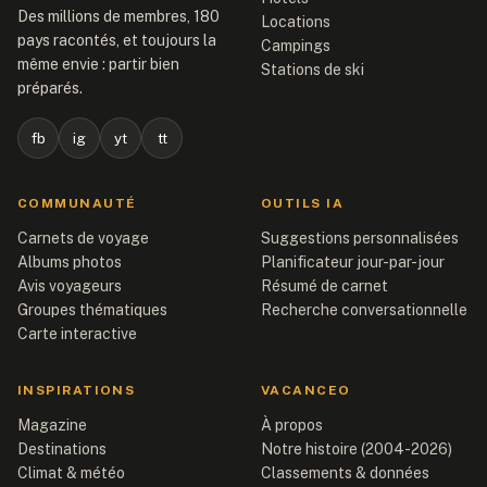
Des millions de membres, 180
Locations
pays racontés, et toujours la
Campings
même envie : partir bien
Stations de ski
préparés.
fb
ig
yt
tt
COMMUNAUTÉ
OUTILS IA
Carnets de voyage
Suggestions personnalisées
Albums photos
Planificateur jour-par-jour
Avis voyageurs
Résumé de carnet
Groupes thématiques
Recherche conversationnelle
Carte interactive
INSPIRATIONS
VACANCEO
Magazine
À propos
Destinations
Notre histoire (2004-2026)
Climat & météo
Classements & données