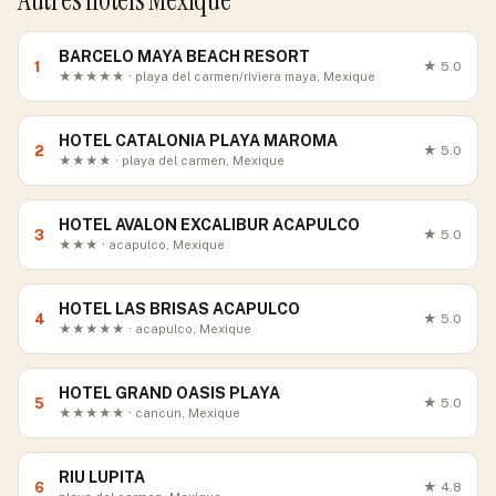
Autres hôtels Mexique
BARCELO MAYA BEACH RESORT
1
★
5.0
★★★★★ · playa del carmen/riviera maya, Mexique
HOTEL CATALONIA PLAYA MAROMA
2
★
5.0
★★★★ · playa del carmen, Mexique
HOTEL AVALON EXCALIBUR ACAPULCO
3
★
5.0
★★★ · acapulco, Mexique
HOTEL LAS BRISAS ACAPULCO
4
★
5.0
★★★★★ · acapulco, Mexique
HOTEL GRAND OASIS PLAYA
5
★
5.0
★★★★★ · cancun, Mexique
RIU LUPITA
6
★
4.8