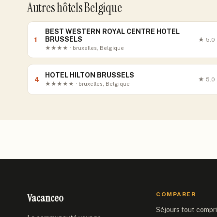
Autres hôtels Belgique
BEST WESTERN ROYAL CENTRE HOTEL
BRUSSELS
1
★
5.0
★★★★ · bruxelles, Belgique
HOTEL HILTON BRUSSELS
4
★
5.0
★★★★★ · bruxelles, Belgique
Vacanceo
COMPARER
Séjours tout compr