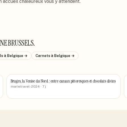
n accueil chaleureux vous y attendent.
NE BRUSSELS
.
els
à Belgique
→
Carnets
à Belgique
→
Bruges, la Venise du Nord : entre canaux pittoresques et chocolats divins
marietravel-2024
· 7 j