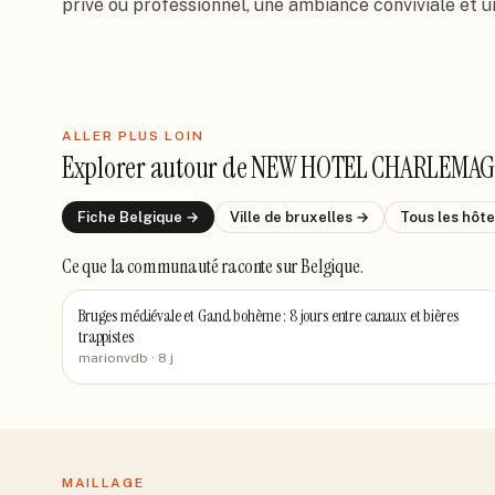
privé ou professionnel, une ambiance conviviale et u
ALLER PLUS LOIN
Explorer autour de
NEW HOTEL CHARLEMAG
Fiche
Belgique
→
Ville de
bruxelles
→
Tous les hôt
Ce que la communauté raconte
sur Belgique
.
Bruges médiévale et Gand bohème : 8 jours entre canaux et bières
trappistes
marionvdb
· 8 j
MAILLAGE