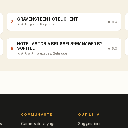
GRAVENSTEEN HOTEL GHENT
2
★
5.0
★★★ · gand, Belgique
HOTEL ASTORIA BRUSSELS*MANAGED BY
SOFITEL
5
★
5.0
★★★★★ · bruxelles, Belgique
COMMUNAUTÉ
OUTILS IA
is
Carnets de voyage
Suggestions