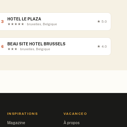
HOTEL LE PLAZA
3
★
5.0
★★★★★ · bruxelles, Belgique
BEAU SITE HOTEL BRUSSELS
6
★
4.0
★★★ · bruxelles, Belgique
INSPIRATIONS
VACANCEO
Magazine
À propos