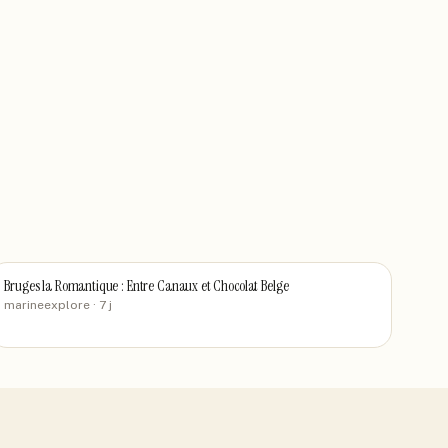
Bruges la Romantique : Entre Canaux et Chocolat Belge
marineexplore
· 7 j