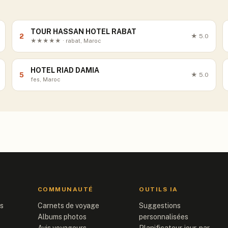
TOUR HASSAN HOTEL RABAT
2
★
5.0
★★★★★ · rabat, Maroc
HOTEL RIAD DAMIA
5
★
5.0
fes, Maroc
COMMUNAUTÉ
OUTILS IA
is
Carnets de voyage
Suggestions
Albums photos
personnalisées