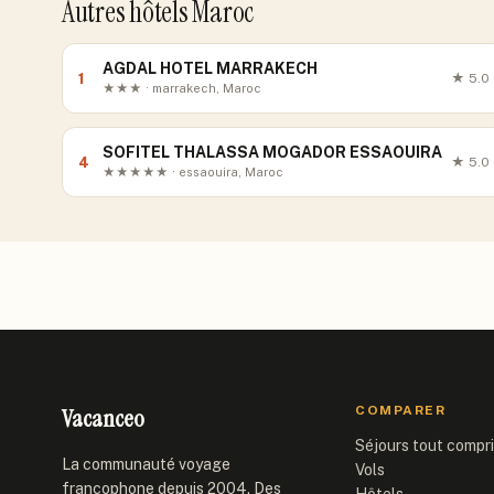
Autres hôtels Maroc
AGDAL HOTEL MARRAKECH
1
★
5.0
★★★ · marrakech, Maroc
SOFITEL THALASSA MOGADOR ESSAOUIRA
4
★
5.0
★★★★★ · essaouira, Maroc
Vacanceo
COMPARER
Séjours tout compr
La communauté voyage
Vols
francophone depuis 2004. Des