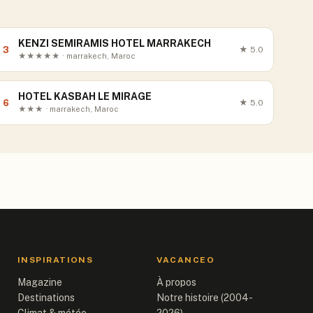
KENZI SEMIRAMIS HOTEL MARRAKECH
3
★
5.0
★★★★★ · marrakech, Maroc
HOTEL KASBAH LE MIRAGE
6
★
5.0
★★★ · marrakech, Maroc
INSPIRATIONS
VACANCEO
Magazine
À propos
Destinations
Notre histoire (2004-