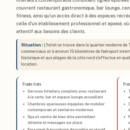
intérieurs contemporains combinant lignes épurées e
couvrent restaurant gastronomique, bar lounge, cent
fitness, ainsi qu'un accès direct à des espaces récr
celle d'un établissement professionnel et apaisé, o
attentif aux besoins des clients.
Situation :
L'hôtel se trouve dans le quartier moderne de 
commerciaux et à environ 15 kilomètres de l'aéroport inter
historique et aux plages de la côte nord s'effectue en que
location.
Points forts
Poin
Services hôteliers complets avec restaurant
T
à la carte, bar et espace lounge accueillant
Chambres spacieuses équipées de mobilier
contemporain et sanitaires modernes
Spa et centre de bien-être permettant
P
détente et massages sur place
Personnel francophone disponible et réactif