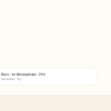
Maroc - les villes impériales -2004
christtian
· 15 j