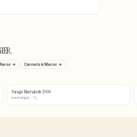
GIER
.
Maroc
→
Carnets
à Maroc
→
Voyage Marrakech 2006
pachalger
· 7 j