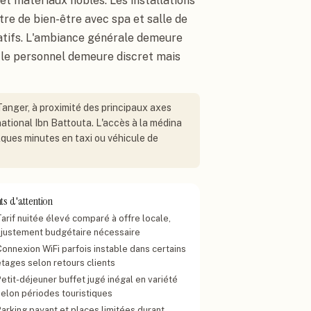
t matériaux nobles. Les installations
re de bien-être avec spa et salle de
éatifs. L'ambiance générale demeure
ù le personnel demeure discret mais
Tanger, à proximité des principaux axes
national Ibn Battouta. L'accès à la médina
lques minutes en taxi ou véhicule de
ts d'attention
arif nuitée élevé comparé à offre locale,
ajustement budgétaire nécessaire
Connexion WiFi parfois instable dans certains
étages selon retours clients
etit-déjeuner buffet jugé inégal en variété
selon périodes touristiques
Parking payant et places limitées durant