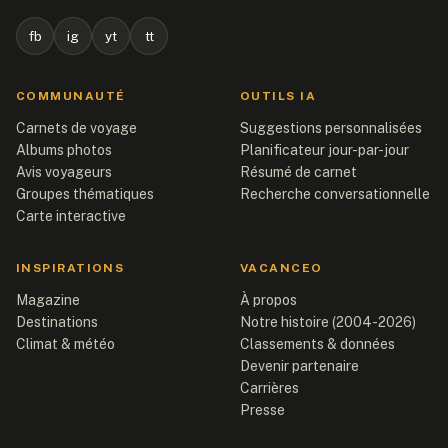
fb
ig
yt
tt
COMMUNAUTÉ
OUTILS IA
Carnets de voyage
Suggestions personnalisées
Albums photos
Planificateur jour-par-jour
Avis voyageurs
Résumé de carnet
Groupes thématiques
Recherche conversationnelle
Carte interactive
INSPIRATIONS
VACANCEO
Magazine
À propos
Destinations
Notre histoire (2004-2026)
Climat & météo
Classements & données
Devenir partenaire
Carrières
Presse