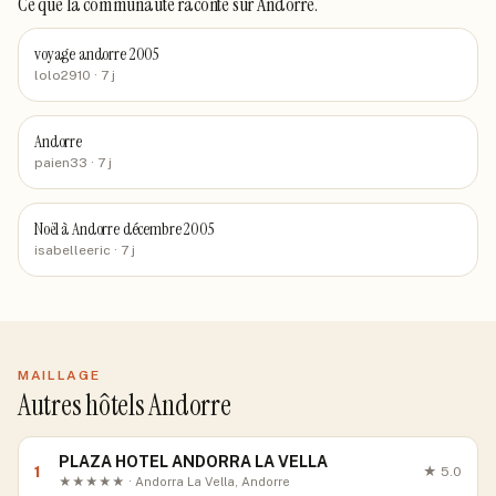
Ce que la communauté raconte
sur Andorre
.
voyage andorre 2005
lolo2910
· 7 j
Andorre
paien33
· 7 j
Noël à Andorre décembre 2005
isabelleeric
· 7 j
MAILLAGE
Autres hôtels Andorre
PLAZA HOTEL ANDORRA LA VELLA
1
★
5.0
★★★★★ · Andorra La Vella, Andorre