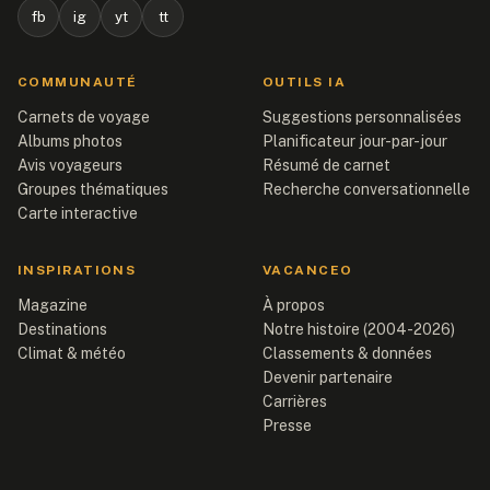
fb
ig
yt
tt
COMMUNAUTÉ
OUTILS IA
Carnets de voyage
Suggestions personnalisées
Albums photos
Planificateur jour-par-jour
Avis voyageurs
Résumé de carnet
Groupes thématiques
Recherche conversationnelle
Carte interactive
INSPIRATIONS
VACANCEO
Magazine
À propos
Destinations
Notre histoire (2004-2026)
Climat & météo
Classements & données
Devenir partenaire
Carrières
Presse