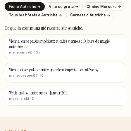
Fiche
Autriche
→
Ville de
gratz
→
Chaîne
Mercure
→
Tous les hôtels
à Autriche
→
Carnets
à Autriche
→
Ce que la communauté raconte
sur Autriche
.
Vienne, entre palais impériaux et cafés viennois : 10 jours de magie
autrichienne
marieparis92
· 10 j
Vienne et ses palais : entre grandeur impériale et cafés cosy
marievoyages87
· 10 j
Week-end ski entre amis - Janvier 2011
maxime-ski
· 3 j