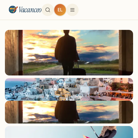
Vacanceo
EL