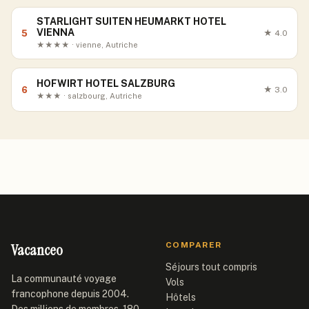
STARLIGHT SUITEN HEUMARKT HOTEL
VIENNA
5
★
4.0
★★★★ · vienne, Autriche
HOFWIRT HOTEL SALZBURG
6
★
3.0
★★★ · salzbourg, Autriche
Vacanceo
COMPARER
Séjours tout compris
La communauté voyage
Vols
francophone depuis 2004.
Hôtels