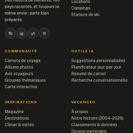
Des millions de membres, 180
Locations
pays racontés, et toujours la
Campings
même envie : partir bien
Stations de ski
préparés.
fb
ig
yt
tt
COMMUNAUTÉ
OUTILS IA
Carnets de voyage
Suggestions personnalisées
Albums photos
Planificateur jour-par-jour
Avis voyageurs
Résumé de carnet
Groupes thématiques
Recherche conversationnelle
Carte interactive
INSPIRATIONS
VACANCEO
Magazine
À propos
Destinations
Notre histoire (2004-2026)
Climat & météo
Classements & données
Devenir partenaire