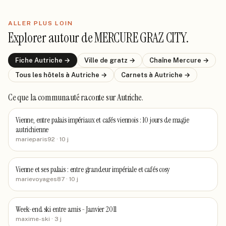
ALLER PLUS LOIN
Explorer autour de
MERCURE GRAZ CITY
.
Fiche
Autriche
→
Ville de
gratz
→
Chaîne
Mercure
→
Tous les hôtels
à Autriche
→
Carnets
à Autriche
→
Ce que la communauté raconte
sur Autriche
.
Vienne, entre palais impériaux et cafés viennois : 10 jours de magie
autrichienne
marieparis92
· 10 j
Vienne et ses palais : entre grandeur impériale et cafés cosy
marievoyages87
· 10 j
Week-end ski entre amis - Janvier 2011
maxime-ski
· 3 j