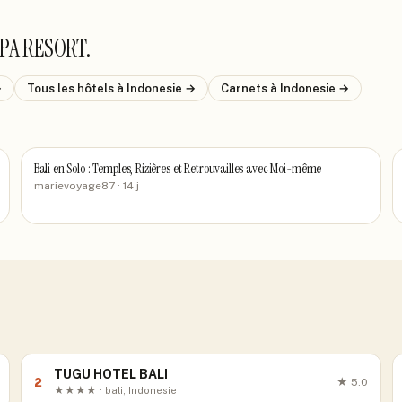
SPA RESORT
.
→
Tous les hôtels
à Indonesie
→
Carnets
à Indonesie
→
Bali en Solo : Temples, Rizières et Retrouvailles avec Moi-même
marievoyage87
· 14 j
TUGU HOTEL BALI
2
★
5.0
★★★★ · bali, Indonesie