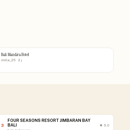
Bali Mandira Hotel
milla_25
· 2 j
FOUR SEASONS RESORT JIMBARAN BAY
BALI
3
★
5.0