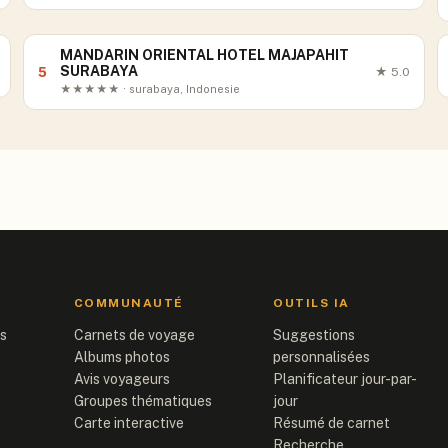
MANDARIN ORIENTAL HOTEL MAJAPAHIT
SURABAYA
5
★
5.0
★★★★★ · surabaya, Indonesie
COMMUNAUTÉ
OUTILS IA
is
Carnets de voyage
Suggestions
Albums photos
personnalisées
Avis voyageurs
Planificateur jour-par-
Groupes thématiques
jour
Carte interactive
Résumé de carnet
Recherche