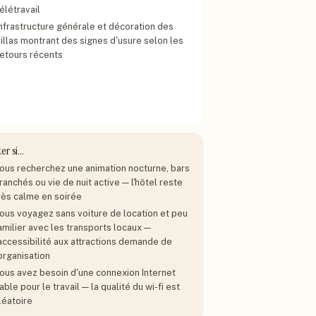
élétravail
Infrastructure générale et décoration des
villas montrant des signes d'usure selon les
retours récents
ter si…
ous recherchez une animation nocturne, bars
ranchés ou vie de nuit active — l'hôtel reste
rès calme en soirée
ous voyagez sans voiture de location et peu
amilier avec les transports locaux —
'accessibilité aux attractions demande de
'organisation
ous avez besoin d'une connexion Internet
iable pour le travail — la qualité du wi-fi est
léatoire