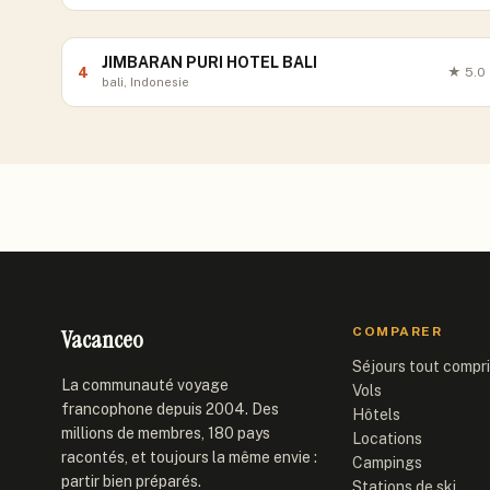
JIMBARAN PURI HOTEL BALI
4
★
5.0
bali, Indonesie
Vacanceo
COMPARER
Séjours tout compr
La communauté voyage
Vols
francophone depuis 2004. Des
Hôtels
millions de membres, 180 pays
Locations
racontés, et toujours la même envie :
Campings
partir bien préparés.
Stations de ski