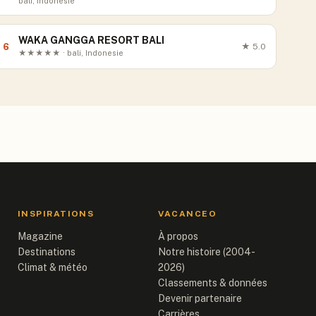
bali, Indonesie
WAKA GANGGA RESORT BALI
6
★
5.0
★★★★★ · bali, Indonesie
INSPIRATIONS
VACANCEO
Magazine
À propos
Destinations
Notre histoire (2004-
Climat & météo
2026)
Classements & données
Devenir partenaire
Carrières