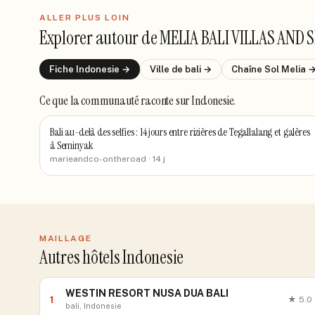
ALLER PLUS LOIN
Explorer autour de
MELIA BALI VILLAS AND 
Fiche
Indonesie
→
Ville de
bali
→
Chaîne
Sol Melia
Ce que la communauté raconte
sur Indonesie
.
Bali au-delà des selfies : 14 jours entre rizières de Tegallalang et galères
à Seminyak
marieandco-ontheroad
· 14 j
MAILLAGE
Autres hôtels Indonesie
WESTIN RESORT NUSA DUA BALI
1
★
5.0
bali, Indonesie