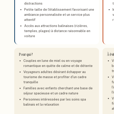
distractions
t
Petite taille de l'établissement favorisant une
ambiance personnalisée et un service plus
attentif
Accès aux attractions balinaises (rizières,
temples, plages) à distance raisonnable en
voiture
Pour qui ?
À évi
Couples en lune de miel ou en voyage
V
romantique en quête de calme et de détente
b
t
Voyageurs adultes désirant échapper au
tourisme de masse et profiter d'un cadre
V
tranquille
f
l
Familles avec enfants cherchant une base de
l
séjour spacieuse et un cadre nature
V
Personnes intéressées par les soins spa
f
balinais et la relaxation
a