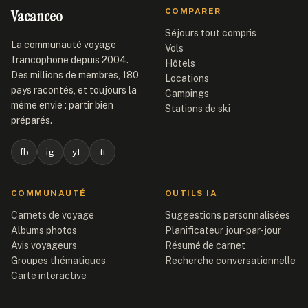
Vacanceo
COMPARER
Séjours tout compris
La communauté voyage
Vols
francophone depuis 2004.
Hôtels
Des millions de membres, 180
Locations
pays racontés, et toujours la
Campings
même envie : partir bien
Stations de ski
préparés.
fb
ig
yt
tt
COMMUNAUTÉ
OUTILS IA
Carnets de voyage
Suggestions personnalisées
Albums photos
Planificateur jour-par-jour
Avis voyageurs
Résumé de carnet
Groupes thématiques
Recherche conversationnelle
Carte interactive