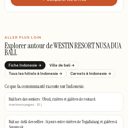
ALLER PLUS LOIN
Explorer autour de
WESTIN RESORT NUSA DUA
BALI
.
Fiche
Indonesie
→
Ville de
bali
→
Tous les hôtels
à Indonesie
→
Carnets
à Indonesie
→
Ce que la communauté raconte
sur Indonesie
.
Bali hors des sentiers : Ubud, rizières et galères de routard
marinevoyages
· 12 j
Bali au-delà des selfies : 14 jours entre rizières de Tegallalang et galères à
Seminyak