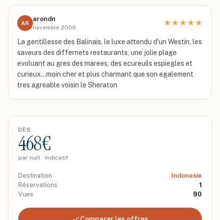
arondn
★
★
★
★
★
AR
novembre 2006
La gentillesse des Balinais, le luxe attendu d'un Westin, les
saveurs des differnets restaurants, une jolie plage
evoluant au gres des marees, des ecureuils espiegles et
curieux...moin cher et plus charmant que son egalement
tres agreable voisin le Sheraton
DÈS
468
€
par nuit · indicatif
Destination
Indonesie
Réservations
1
Vues
90
Comparer les offres