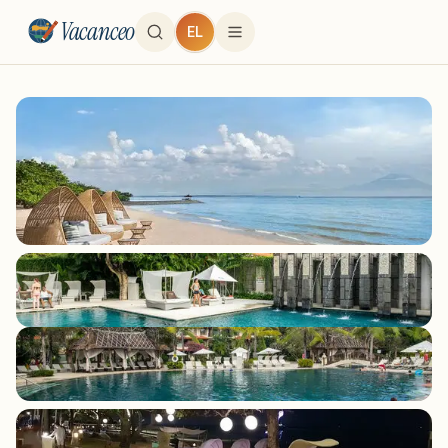
Vacanceo
EL