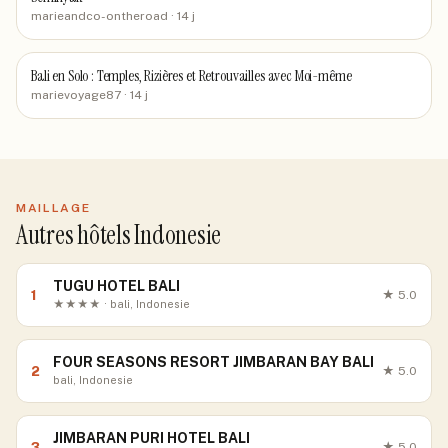
marieandco-ontheroad
· 14 j
Bali en Solo : Temples, Rizières et Retrouvailles avec Moi-même
marievoyage87
· 14 j
MAILLAGE
Autres hôtels Indonesie
TUGU HOTEL BALI
1
★
5.0
★★★★ · bali, Indonesie
FOUR SEASONS RESORT JIMBARAN BAY BALI
2
★
5.0
bali, Indonesie
JIMBARAN PURI HOTEL BALI
3
★
5.0